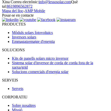
Xina
Correu electrònic:
info@lessosolar.com
Què
tal:
8619896562872
Mapa del lloc
-
AMP Mobile
Posar-se en contacte
PRODUCTES
Mòduls solars fotovoltaics
Inversors solars
Emmagatzematge d'energia
SOLUCIONS
Kits de panells solars micro inversor
Sistema solar d'inversor de corda de corda fora de la
xarxa/grid
Solucions comercials d'energia solar
SERVEIS
Serveis
CORPORATIU
Sobre nosaltres
Missió