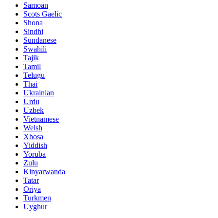
Samoan
Scots Gaelic
Shona
Sindhi
Sundanese
Swahili
Tajik
Tamil
Telugu
Thai
Ukrainian
Urdu
Uzbek
Vietnamese
Welsh
Xhosa
Yiddish
Yoruba
Zulu
Kinyarwanda
Tatar
Oriya
Turkmen
Uyghur