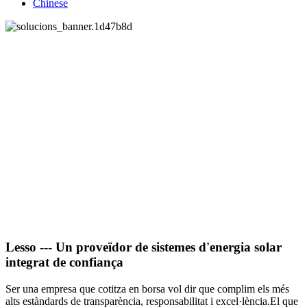
Chinese
Tant si busqueu una solució
energètica comercial
personalitzada com un sistema
energètic residencial, lesso
sempre us pot oferir solucions
fiables i eficients
energèticament.
Lesso --- Un proveïdor de sistemes d'energia solar
integrat de confiança
Ser una empresa que cotitza en borsa vol dir que complim els més
alts estàndards de transparència, responsabilitat i excel·lència.El que