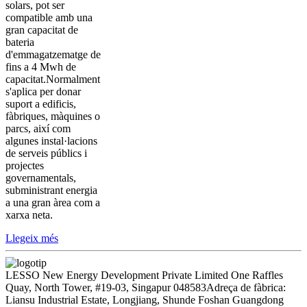
solars, pot ser
compatible amb una
gran capacitat de
bateria
d'emmagatzematge de
fins a 4 Mwh de
capacitat.Normalment
s'aplica per donar
suport a edificis,
fàbriques, màquines o
parcs, així com
algunes instal·lacions
de serveis públics i
projectes
governamentals,
subministrant energia
a una gran àrea com a
xarxa neta.
Llegeix més
LESSO New Energy Development Private Limited
One Raffles
Quay, North Tower, #19-03, Singapur 048583
Adreça de fàbrica:
Liansu Industrial Estate, Longjiang, Shunde Foshan Guangdong