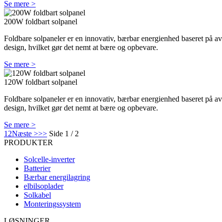
Se mere >
200W foldbart solpanel
Foldbare solpaneler er en innovativ, bærbar energienhed baseret på av
design, hvilket gør det nemt at bære og opbevare.
Se mere >
120W foldbart solpanel
Foldbare solpaneler er en innovativ, bærbar energienhed baseret på av
design, hvilket gør det nemt at bære og opbevare.
Se mere >
1
2
Næste >
>>
Side 1 / 2
PRODUKTER
Solcelle-inverter
Batterier
Bærbar energilagring
elbilsoplader
Solkabel
Monteringssystem
LØSNINGER