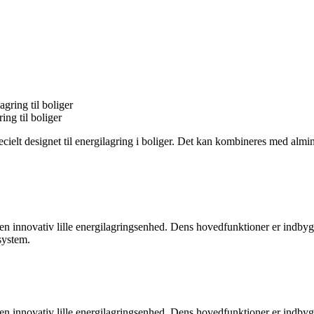
g til boliger
cielt designet til energilagring i boliger. Det kan kombineres med almi
 innovativ lille energilagringsenhed. Dens hovedfunktioner er indbygge
system.
 innovativ lille energilagringsenhed. Dens hovedfunktioner er indbygge