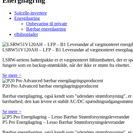
Energilagring
Solcelle-invertere
Energilagring
Opbevaring til private
Bærbar energilagring
elbilsoplader
LSRW51V120AH – LFP – B1 Leverandør af vægmonteret energilagrin
LSRW-seriens batteripakke er et vægmonteret lithiumbatteri, der er spe
fungere som en backup-strømkilde, når der ikke er strøm fra elnettet.
Se mere >
P20 Pro Advanced bærbar energilagringsproducent
Bærbar energilagring, også kendt som "udendørs strømforsyning", er en
bærbarhed; den kan levere et stabilt AC/DC-spændingsudgangsstrøm
Se mere >
P5 Pro Energilagring – Lesso Bærbar Strømforsyningsleverandør
Bærbar energilagring, også kendt som "udendørs strømforsyning", er en