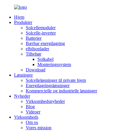
Hjem
Produkter
Solcellemoduler
Solcelle-inverter
Batterier
Bærbar energilagring
elbilsoplader
Tilbehør
Solkabel
Monteringssystem
Download
Løsninger
Solcelleløsninger til private hjem
Energilagringsløsninger
Kommercielle og industrielle løsninger
Nyheder
Virksomhedsnyheder
Blog
Videoer
Virksomheds
Om os
Vores mission