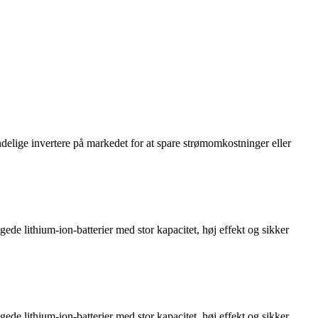
ndelige invertere på markedet for at spare strømomkostninger eller
de lithium-ion-batterier med stor kapacitet, høj effekt og sikker
de lithium-ion-batterier med stor kapacitet, høj effekt og sikker