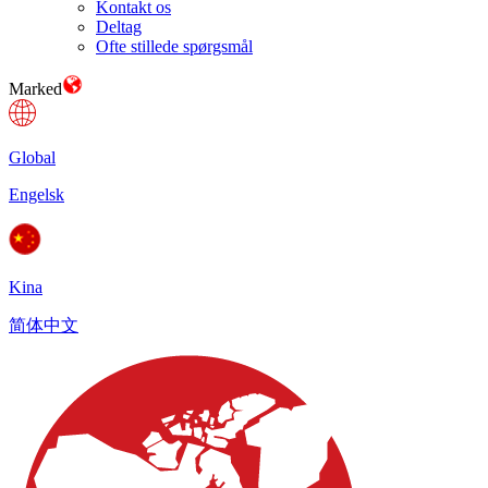
Kontakt os
Deltag
Ofte stillede spørgsmål
Marked
Global
Engelsk
Kina
简体中文