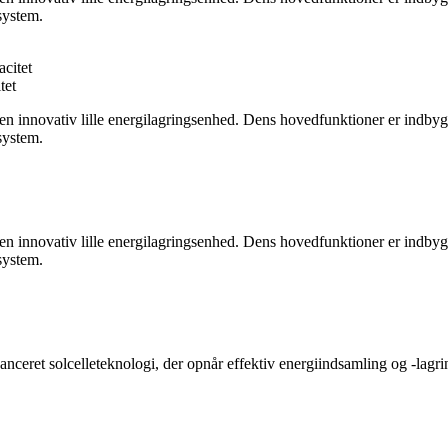
system.
tet
 innovativ lille energilagringsenhed. Dens hovedfunktioner er indbygge
system.
 innovativ lille energilagringsenhed. Dens hovedfunktioner er indbygge
system.
anceret solcelleteknologi, der opnår effektiv energiindsamling og -lagr