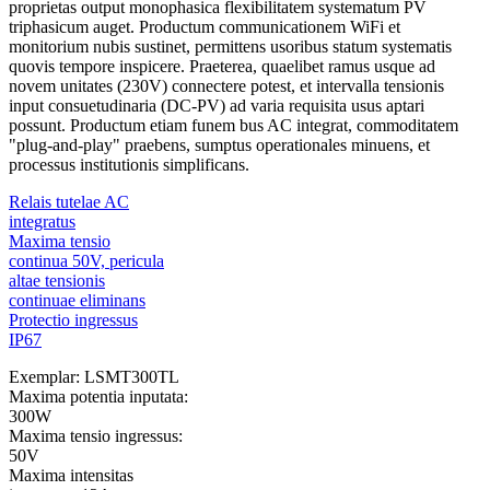
proprietas output monophasica flexibilitatem systematum PV
triphasicum auget. Productum communicationem WiFi et
monitorium nubis sustinet, permittens usoribus statum systematis
quovis tempore inspicere. Praeterea, quaelibet ramus usque ad
novem unitates (230V) connectere potest, et intervalla tensionis
input consuetudinaria (DC-PV) ad varia requisita usus aptari
possunt. Productum etiam funem bus AC integrat, commoditatem
"plug-and-play" praebens, sumptus operationales minuens, et
processus institutionis simplificans.
Relais tutelae AC
integratus
Maxima tensio
continua 50V, pericula
altae tensionis
continuae eliminans
Protectio ingressus
IP67
Exemplar: LSMT300TL
Maxima potentia inputata:
300W
Maxima tensio ingressus:
50V
Maxima intensitas