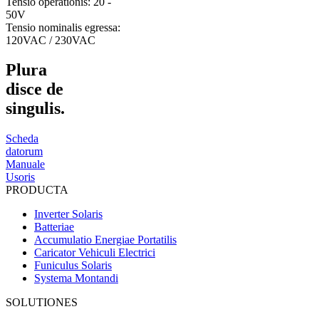
Tensio operationis: 20 -
50V
Tensio nominalis egressa:
120VAC / 230VAC
Plura
disce de
singulis.
Scheda
datorum
Manuale
Usoris
PRODUCTA
Inverter Solaris
Batteriae
Accumulatio Energiae Portatilis
Caricator Vehiculi Electrici
Funiculus Solaris
Systema Montandi
SOLUTIONES