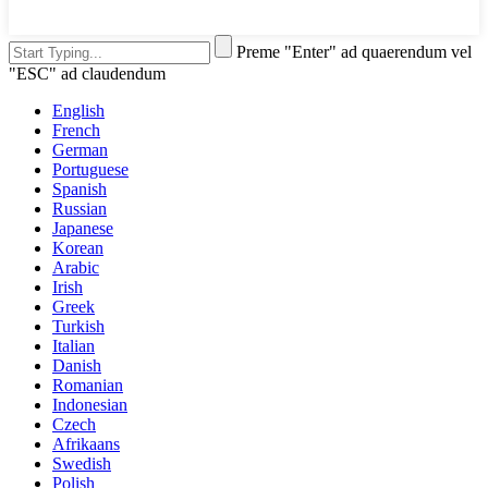
Preme "Enter" ad quaerendum vel
"ESC" ad claudendum
English
French
German
Portuguese
Spanish
Russian
Japanese
Korean
Arabic
Irish
Greek
Turkish
Italian
Danish
Romanian
Indonesian
Czech
Afrikaans
Swedish
Polish