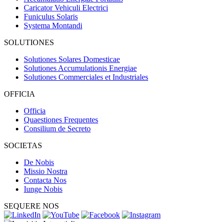
Caricator Vehiculi Electrici
Funiculus Solaris
Systema Montandi
SOLUTIONES
Solutiones Solares Domesticae
Solutiones Accumulationis Energiae
Solutiones Commerciales et Industriales
OFFICIA
Officia
Quaestiones Frequentes
Consilium de Secreto
SOCIETAS
De Nobis
Missio Nostra
Contacta Nos
Iunge Nobis
SEQUERE NOS