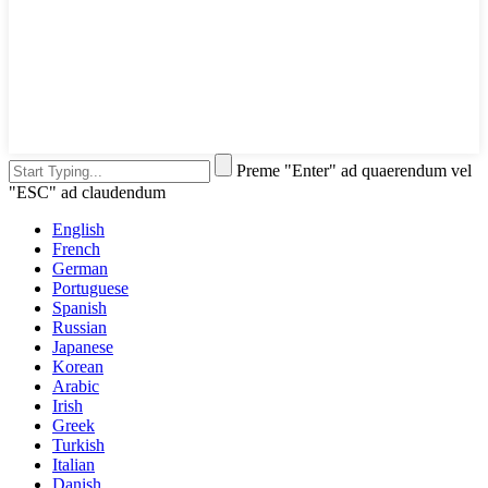
Preme "Enter" ad quaerendum vel
"ESC" ad claudendum
English
French
German
Portuguese
Spanish
Russian
Japanese
Korean
Arabic
Irish
Greek
Turkish
Italian
Danish