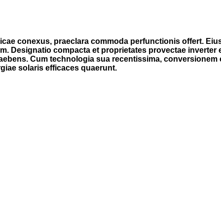
electricae conexus, praeclara commoda perfunctionis offert.
am. Designatio compacta et proprietates provectae inverter
aebens. Cum technologia sua recentissima, conversionem en
rgiae solaris efficaces quaerunt.