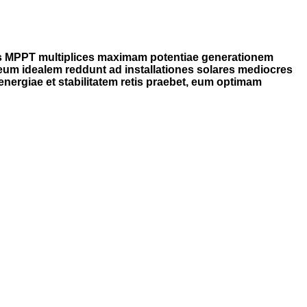
 Eius MPPT multiplices maximam potentiae generationem
 eum idealem reddunt ad installationes solares mediocres
ergiae et stabilitatem retis praebet, eum optimam