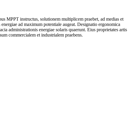
libus MPPT instructus, solutionem multiplicem praebet, ad medias et
em energiae ad maximum potentiale augeat. Designatio ergonomica
acia administrationis energiae solaris quaerunt. Eius proprietates artis
d usum commercialem et industrialem praebens.