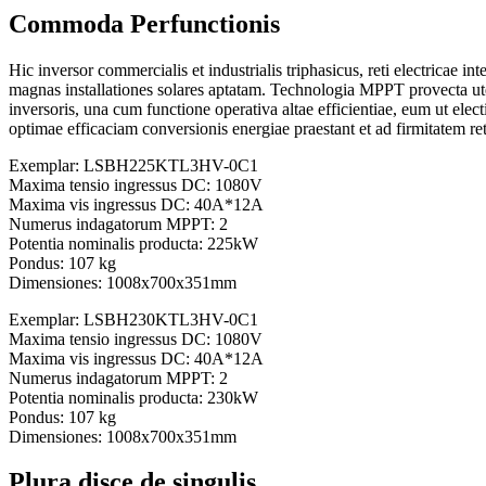
Commoda Perfunctionis
Hic inversor commercialis et industrialis triphasicus, reti electrica
magnas installationes solares aptatam. Technologia MPPT provecta ut
inversoris, una cum functione operativa altae efficientiae, eum ut elect
optimae efficaciam conversionis energiae praestant et ad firmitatem r
Exemplar: LSBH225KTL3HV-0C1
Maxima tensio ingressus DC: 1080V
Maxima vis ingressus DC: 40A*12A
Numerus indagatorum MPPT: 2
Potentia nominalis producta: 225kW
Pondus: 107 kg
Dimensiones: 1008x700x351mm
Exemplar: LSBH230KTL3HV-0C1
Maxima tensio ingressus DC: 1080V
Maxima vis ingressus DC: 40A*12A
Numerus indagatorum MPPT: 2
Potentia nominalis producta: 230kW
Pondus: 107 kg
Dimensiones: 1008x700x351mm
Plura disce de singulis.