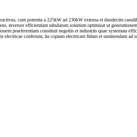
e interactivus, cum potentia a 225kW ad 230kW extensa et duodecim cana
ens, inversor efficientiam tabularum solarium optimizat ut generation
ionem praeferentiam constituit negotiis et industriis quae systemata effic
etis electricae conferunt, ita copiam electricam fidam et sustinendam a