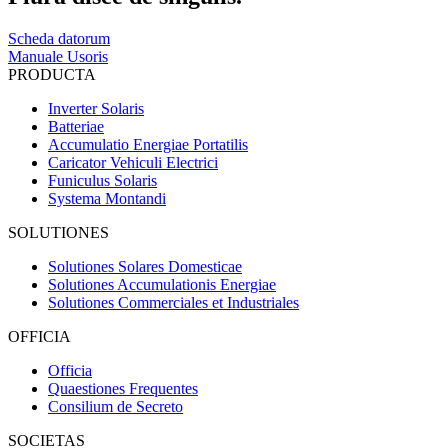
Scheda datorum
Manuale Usoris
PRODUCTA
Inverter Solaris
Batteriae
Accumulatio Energiae Portatilis
Caricator Vehiculi Electrici
Funiculus Solaris
Systema Montandi
SOLUTIONES
Solutiones Solares Domesticae
Solutiones Accumulationis Energiae
Solutiones Commerciales et Industriales
OFFICIA
Officia
Quaestiones Frequentes
Consilium de Secreto
SOCIETAS