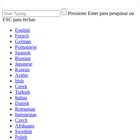
Pressione Enter para pesquisar ou
ESC para fechar.
English
French
German
Portuguese
Spanish
Russian
Japanese
Korean
Arabic
Irish
Greek
Turkish
Italian
Danish
Romanian
Indonesian
Czech
Afrikaans
Swedish
Polish