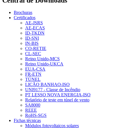
Central de Downloads
Brochuras
Certificados
AE-JSRS
AE-ECAS
ID-TKDN
ID-SNI
IN-BIS
CO-RETIE
CL-SEC
Reino Unido-MCS
Reino Unido-UKCA
EUA-CSA
FR-ETN
TÚNEL
LIÇÃO BANHAO-ISO
UNI9177 - Classe de Incêndio
PT LESSO NOVA ENERGIA-ISO
Relatório de teste em túnel de vento
SA8000
REEE
RoHS-SGS
Fichas técnicas
Módulos fotovoltaicos solares