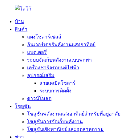
บ้าน
สินค้า
แผงโซลาร์เซลล์
อินเวอร์เตอร์พลังงานแสงอาทิตย์
แบตเตอรี่
ระบบจัดเก็บพลังงานแบบพกพา
เครื่องชาร์จรถยนต์ไฟฟ้า
อุปกรณ์เสริม
สายเคเบิลโซลาร์
ระบบการติดตั้ง
ดาวน์โหลด
โซลูชัน
โซลูชันพลังงานแสงอาทิตย์สำหรับที่อยู่อาศัย
โซลูชันการจัดเก็บพลังงาน
โซลูชันเชิงพาณิชย์และอุตสาหกรรม
ข่าว