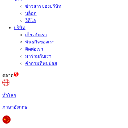
ข่าวสารของบริษัท
บล็อก
วิดีโอ
บริษัท
เกี่ยวกับเรา
พันธกิจของเรา
ติดต่อเรา
มาร่วมกับเรา
คำถามที่พบบ่อย
ตลาด
ทั่วโลก
ภาษาอังกฤษ