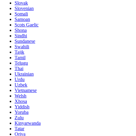
Slovak
Slovenian
Somali
Samoan
Scots Gaelic
Shona
Sindhi
Sundanese
Swahili
Tajik
Tamil
Telugu
Thai
Ukrainian
Urdu
Uzbek
Vietnamese
Welsh
Xhosa
Yiddish
Yoruba
Zulu
Kinyarwanda
Tatar
Oriya