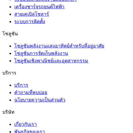
เครื่องชาร์จรถยนต์ไฟฟ้า
สายเคเบิลโซลาร์
ระบบการติดตั้ง
โซลูชัน
โซลูชันพลังงานแสงอาทิตย์สำหรับที่อยู่อาศัย
โซลูชันการจัดเก็บพลังงาน
โซลูชันเชิงพาณิชย์และอุตสาหกรรม
บริการ
บริการ
คำถามที่พบบ่อย
นโยบายความเป็นส่วนตัว
บริษัท
เกี่ยวกับเรา
พันธกิจของเรา