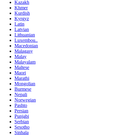
Kazakh
Khmer
Kurdish
Kyrgyz
Latin
Latvian
Lithuanian
Luxembou..
Macedonian
Malagasy
Malay
Malayalam
Maltese
Maori
Marathi
Mongolian
Burmese
Nepali
Norwegian
Pashto
Persian
Punjabi
Serbian
Sesotho
Sinhala