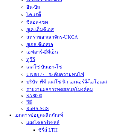
อิน-บิส
โค-เรตี้
ซีแอล-เซค
ยูเค-เอ็มซีเอส
สหราชอาณาจักร-UKCA
ยูเอส-ซีเอสเอ
เอฟอาร์-อีทีเอ็น
ทูวีวี
เลสโซ่ บันเฮา-โซ
UNI9177 - ระดับความทนไฟ
บริษัท พีที เลสโซ นิว เอเนอร์จี-ไอโอเอส
รายงานผลการทดสอบอุโมงค์ลม
SA8000
วีอี
RoHS-SGS
เอกสารข้อมูลผลิตภัณฑ์
แผงโซลาร์เซลล์
ซีรี่ส์ LTH