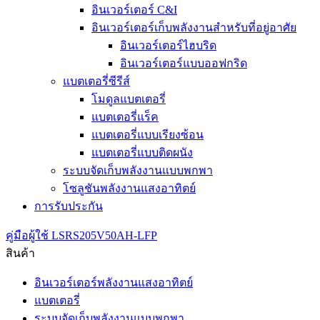
อินเวอร์เตอร์ C&I
อินเวอร์เตอร์เก็บพลังงานสำหรับที่อยู่อาศัย
อินเวอร์เตอร์ไฮบริด
อินเวอร์เตอร์แบบออฟกริด
แบตเตอรี่ซีรีส์
โมดูลแบตเตอรี่
แบตเตอรี่แร็ค
แบตเตอรี่แบบเรียงซ้อน
แบตเตอรี่แบบติดผนัง
ระบบจัดเก็บพลังงานแบบพกพา
โซลูชันพลังงานแสงอาทิตย์
การรับประกัน
คู่มือผู้ใช้ LSRS205V50AH-LFP
สินค้า
อินเวอร์เตอร์พลังงานแสงอาทิตย์
แบตเตอรี่
ระบบจัดเก็บพลังงานแบบพกพา