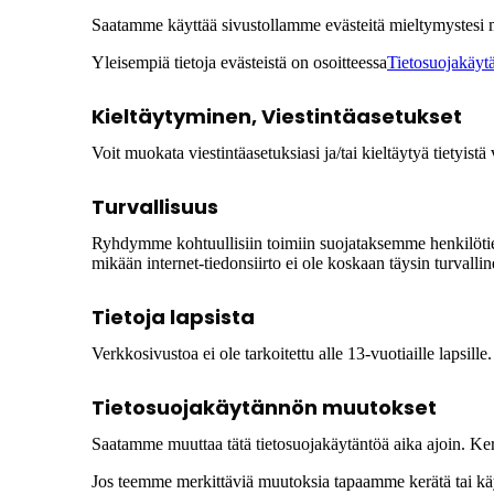
Saatamme käyttää sivustollamme evästeitä mieltymystesi 
Yleisempiä tietoja evästeistä on osoitteessa
Tietosuojakäytä
Kieltäytyminen, Viestintäasetukset
Voit muokata viestintäasetuksiasi ja/tai kieltäytyä tietyist
Turvallisuus
Ryhdymme kohtuullisiin toimiin suojataksemme henkilötietoj
mikään internet-tiedonsiirto ei ole koskaan täysin turvallinen
Tietoja lapsista
Verkkosivustoa ei ole tarkoitettu alle 13-vuotiaille lapsil
Tietosuojakäytännön muutokset
Saatamme muuttaa tätä tietosuojakäytäntöä aika ajoin. Ke
Jos teemme merkittäviä muutoksia tapaamme kerätä tai käytt