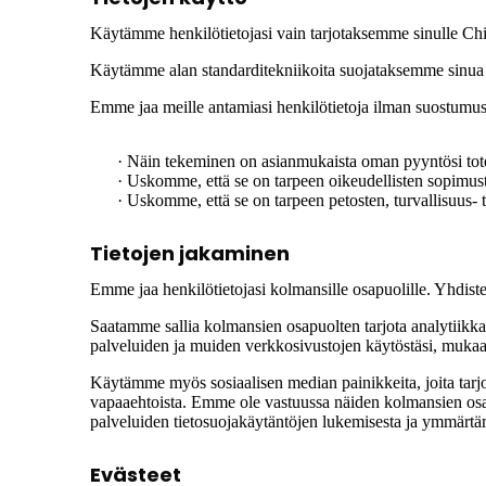
Käytämme henkilötietojasi vain tarjotaksemme sinulle Chin
Käytämme alan standarditekniikoita suojataksemme sinua k
Emme jaa meille antamiasi henkilötietoja ilman suostumusta
· Näin tekeminen on asianmukaista oman pyyntösi tot
· Uskomme, että se on tarpeen oikeudellisten sopimuste
· Uskomme, että se on tarpeen petosten, turvallisuus- 
Tietojen jakaminen
Emme jaa henkilötietojasi kolmansille osapuolille. Yhdistet
Saatamme sallia kolmansien osapuolten tarjota analytiikkap
palveluiden ja muiden verkkosivustojen käytöstäsi, mukaan l
Käytämme myös sosiaalisen median painikkeita, joita tarj
vapaaehtoista. Emme ole vastuussa näiden kolmansien osapu
palveluiden tietosuojakäytäntöjen lukemisesta ja ymmärtä
Evästeet