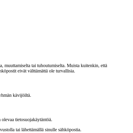
, muuttamiselta tai tuhoutumiselta. Muista kuitenkin, että
hköpostit eivät välttämättä ole turvallisia.
ryhmän kävijöiltä.
 olevaa tietosuojakäytäntöä.
ustolla tai lähettämällä sinulle sähköpostia.