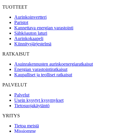
TUOTTEET
Aurinkoinvertteri
Paristot
Kannettava energian varastointi
Sähköauton laturi
Aurinkokaapeli
Kiinnitysjärjestelmä
RATKAISUT
Asuinrakennusten aurinkoenergiaratkaisut
Energian varastointiratkaisut
Kaupalliset ja teolliset ratkaisut
PALVELUT
Palvelut
Usein kysytyt kysymykset
Tietosuojakäytäntö
YRITYS
Tietoa meistä
Missiomme