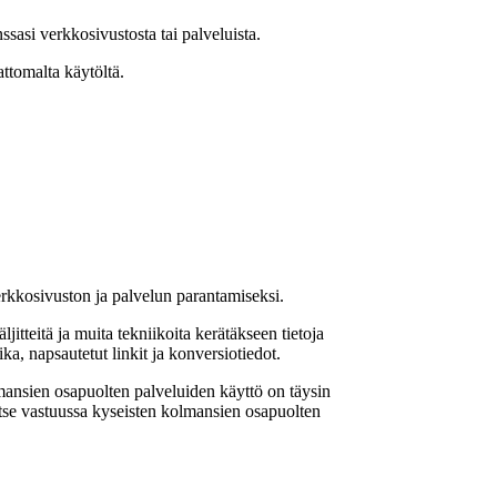
asi verkkosivustosta tai palveluista.
ttomalta käytöltä.
verkkosivuston ja palvelun parantamiseksi.
itteitä ja muita tekniikoita kerätäkseen tietoja
ka, napsautetut linkit ja konversiotiedot.
ansien osapuolten palveluiden käyttö on täysin
itse vastuussa kyseisten kolmansien osapuolten