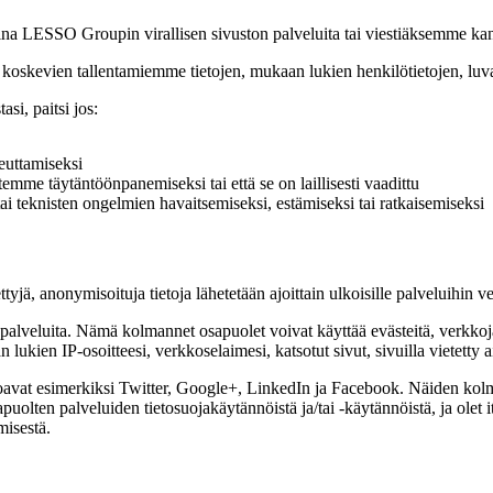
a LESSO Groupin virallisen sivuston palveluita tai viestiäksemme kanss
oskevien tallentamiemme tietojen, mukaan lukien henkilötietojen, luva
si, paitsi jos:
euttamiseksi
mme täytäntöönpanemiseksi tai että se on laillisesti vaadittu
tai teknisten ongelmien havaitsemiseksi, estämiseksi tai ratkaisemiseksi
tyjä, anonymisoituja tietoja lähetetään ajoittain ulkoisille palveluihin 
alveluita. Nämä kolmannet osapuolet voivat käyttää evästeitä, verkkojälj
ukien IP-osoitteesi, verkkoselaimesi, katsotut sivut, sivuilla vietetty ai
oavat esimerkiksi Twitter, Google+, LinkedIn ja Facebook. Näiden kolm
olten palveluiden tietosuojakäytännöistä ja/tai -käytännöistä, ja olet 
misestä.