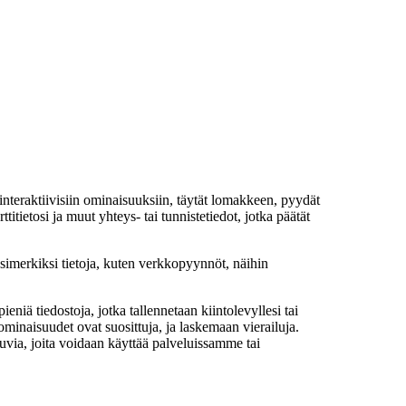
 interaktiivisiin ominaisuuksiin, täytät lomakkeen, pyydät
itietosi ja muut yhteys- tai tunnistetiedot, jotka päätät
imerkiksi tietoja, kuten verkkopyynnöt, näihin
eniä tiedostoja, jotka tallennetaan kiintolevyllesi tai
inaisuudet ovat suosittuja, ja laskemaan vierailuja.
uvia, joita voidaan käyttää palveluissamme tai