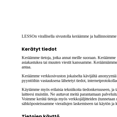
LESSOn virallisella sivustolla keräämme ja hallinnoimme 
Kerätyt tiedot
Keräämme tietoja, jotka annat meille suoraan. Keräämme tiet
asiakastukea tai muuten viestit kanssamme. Keräämiämme tieto
antaa.
Keräämme verkkosivuston jokaiselta kävijältä anonyymiä t
pyyntöihin vastauksena lähetetyt tiedot, internetprotokoll
Käytämme myös erilaisia ​​tekniikoita tiedonkeruuseen, ja tä
laitteesi muistiin. Ne auttavat meitä parantamaan palvelu
Voimme kerätä tietoja myös verkkojäljitteiden (tunnetaan m
sähköposteissamme vierailujen laskemiseen tai käytön j
Tietojen käyttö