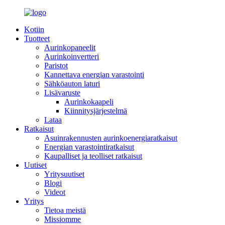
Kotiin
Tuotteet
Aurinkopaneelit
Aurinkoinvertteri
Paristot
Kannettava energian varastointi
Sähköauton laturi
Lisävaruste
Aurinkokaapeli
Kiinnitysjärjestelmä
Lataa
Ratkaisut
Asuinrakennusten aurinkoenergiaratkaisut
Energian varastointiratkaisut
Kaupalliset ja teolliset ratkaisut
Uutiset
Yritysuutiset
Blogi
Videot
Yritys
Tietoa meistä
Missiomme