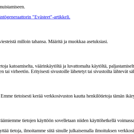
muistamiseen.
ntögeneraattorin "Evästeet"-artikkeli.
ä viesteistä milloin tahansa. Määritä ja muokkaa asetuksiasi.
a katoamiselta, väärinkäytöltä ja luvattomalta käytöltä, paljastamiselta
 tai virheetön. Erityisesti sivustoille lähetetyt tai sivustoilta lähtevät sä
le. Emme tietoisesti kerää verkkosivuston kautta henkilötietoja tämän ikä
räämiemme tietojen käyttöön sovelletaan niiden käyttöhetkellä voimassa
ää tietoja, ilmoitamme siitä sinulle julkaisemalla ilmoituksen verkkosiv