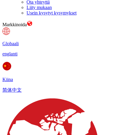
Ota yhteyttä
Liity mukaan
Usein kysytyt kysymykset
Markkinoida
Globaali
englanti
Kiina
简体中文