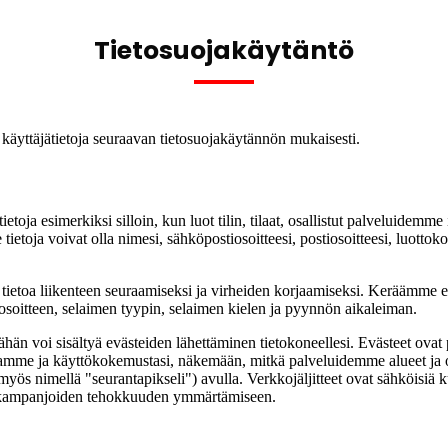
Tietosuojakäytäntö
käyttäjätietoja seuraavan tietosuojakäytännön mukaisesti.
oja esimerkiksi silloin, kun luot tilin, tilaat, osallistut palveluidemme
ja voivat olla nimesi, sähköpostiosoitteesi, postiosoitteesi, luottokortt
ietoa liikenteen seuraamiseksi ja virheiden korjaamiseksi. Keräämme es
aosoitteen, selaimen tyypin, selaimen kielen ja pyynnön aikaleiman.
hän voi sisältyä evästeiden lähettäminen tietokoneellesi. Evästeet ovat pi
itamme ja käyttökokemustasi, näkemään, mitkä palveluidemme alueet ja om
yös nimellä "seurantapikseli") avulla. Verkkojäljitteet ovat sähköisiä k
a kampanjoiden tehokkuuden ymmärtämiseen.