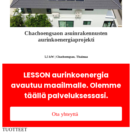
Chachoengsaon asuinrakennusten
aurinkoenergiaprojekti
5,5 kW | Chachoengsao, Thaimaa
LESSON aurinkoenergia
avautuu maailmalle. Olemme
täällä palveluksessasi.
Ota yhteyttä
TUOTTEET