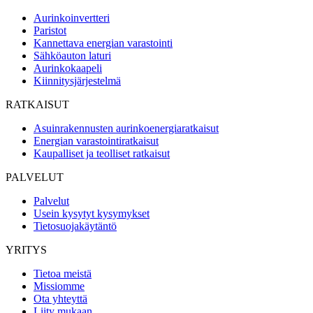
Aurinkoinvertteri
Paristot
Kannettava energian varastointi
Sähköauton laturi
Aurinkokaapeli
Kiinnitysjärjestelmä
RATKAISUT
Asuinrakennusten aurinkoenergiaratkaisut
Energian varastointiratkaisut
Kaupalliset ja teolliset ratkaisut
PALVELUT
Palvelut
Usein kysytyt kysymykset
Tietosuojakäytäntö
YRITYS
Tietoa meistä
Missiomme
Ota yhteyttä
Liity mukaan