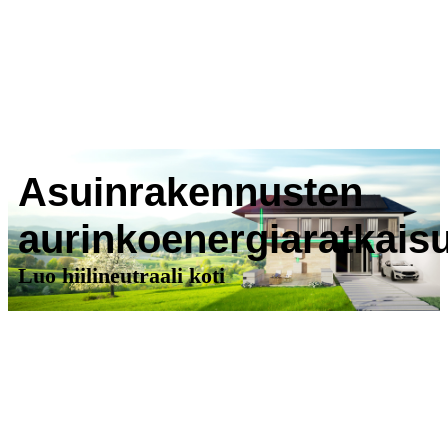
Asuinrakennusten
aurinkoenergiaratkaisu
Luo hiilineutraali koti