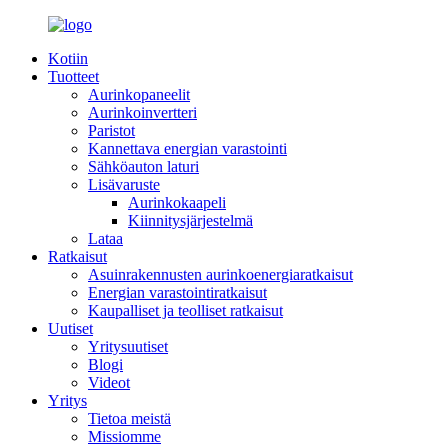
Kotiin
Tuotteet
Aurinkopaneelit
Aurinkoinvertteri
Paristot
Kannettava energian varastointi
Sähköauton laturi
Lisävaruste
Aurinkokaapeli
Kiinnitysjärjestelmä
Lataa
Ratkaisut
Asuinrakennusten aurinkoenergiaratkaisut
Energian varastointiratkaisut
Kaupalliset ja teolliset ratkaisut
Uutiset
Yritysuutiset
Blogi
Videot
Yritys
Tietoa meistä
Missiomme