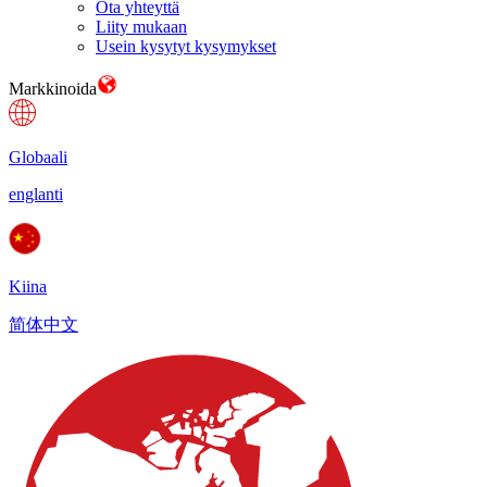
Ota yhteyttä
Liity mukaan
Usein kysytyt kysymykset
Markkinoida
Globaali
englanti
Kiina
简体中文