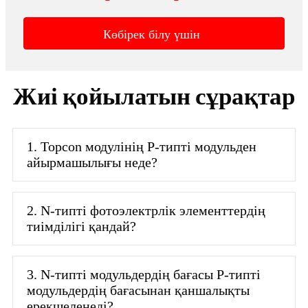
Көбірек білу үшін
Жиі қойылатын сұрақтар
1. Topcon модулінің P-типті модульден
айырмашылығы неде?
2. N-типті фотоэлектрлік элементтердің
тиімділігі қандай?
3. N-типті модульдердің бағасы P-типті
модульдердің бағасынан қаншалықты
ерекшеленеді?