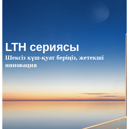
LTH сериясы
Шексіз күш-қуат беріңіз, жетекші
инновация