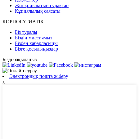
Жиі қойылатын сұрақтар
Құпиялылық саясаты
КОРПОРАТИВТІК
Біз туралы
Біздің миссиямыз
Бізбен хабарласыңы
Бізге қосылыңыздар
Бізді бақылаңыз
Электрондық пошта жіберу
x