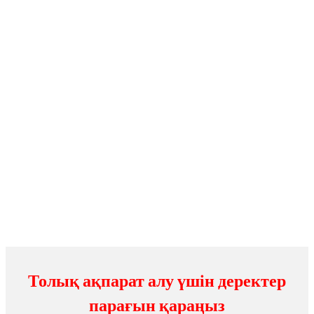
Толық ақпарат алу үшін деректер
парағын қараңыз