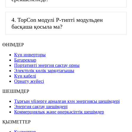
4. TopCon модулі P-типті модульден
басқаша қосыла ма?
ӨНІМДЕР
Күн инверторы
Батареялар
Портативті энергия сақтау орны
Электрлік көлік зарядтағышы
Күн кабелі
Орнату жүйесі
ШЕШІМДЕР
Тұрғын үйлерге арналған күн энергиясы шешімдері
Энергия сақтау шешімдері
Коммерциялық және өнеркәсіптік шешімдер
ҚЫЗМЕТТЕР
Қызметтер