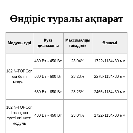
Өндіріс туралы ақпарат
Қуат
Максималды
Модуль түрі
Өлшемі
диапазоны
тиімділік
430 Вт - 450 Вт
23,04%
1722x1134x30 мм
182 N-TOPCon
екі бетті
580 Вт - 600 Вт
23,23%
2278x1134x30 мм
модулі
630 Вт - 650 Вт
23,25%
2465x1134x30 мм
182 N-TOPCon
Таза қара
430 Вт - 450 Вт
23,04%
1722x1134x30 мм
түсті екі бетті
модуль