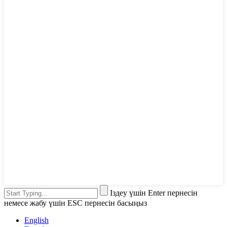
Іздеу үшін Enter пернесін
немесе жабу үшін ESC пернесін басыңыз
English