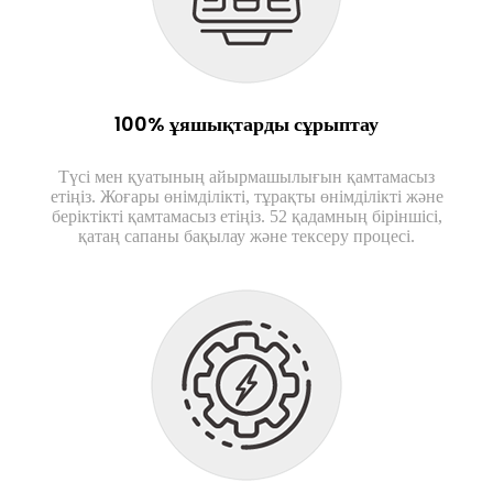
100% ұяшықтарды сұрыптау
Түсі мен қуатының айырмашылығын қамтамасыз
етіңіз. Жоғары өнімділікті, тұрақты өнімділікті және
беріктікті қамтамасыз етіңіз. 52 қадамның біріншісі,
қатаң сапаны бақылау және тексеру процесі.