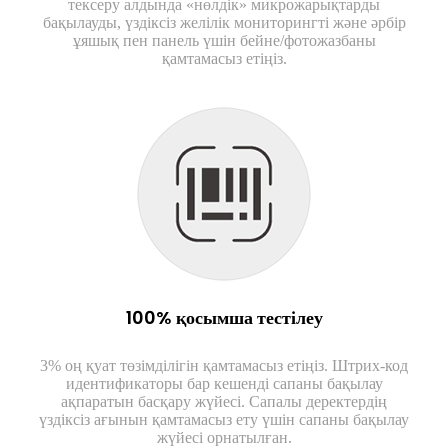
тексеру алдында «нөлдік» микрожарықтарды
бақылауды, үздіксіз желілік мониторингті және әрбір
ұяшық пен панель үшін бейне/фотожазбаны
қамтамасыз етіңіз.
100% қосымша тестілеу
3% оң қуат төзімділігін қамтамасыз етіңіз. Штрих-код
идентификаторы бар кешенді сапаны бақылау
ақпаратын басқару жүйесі. Сапалы деректердің
үздіксіз ағынын қамтамасыз ету үшін сапаны бақылау
жүйесі орнатылған.