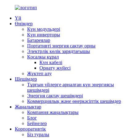
Үй
Өнімдер
Күн модульдері
Күн инверторы
Батареялар
Портативті энергия сақтау орны
Электрлік көлік зарядтағышы
Қосалқы құрал
Күн кабелі
Орнату жүйесі
Жүктеп алу
Шешімдер
Тұрғын үйлерге арналған күн энергиясы
шешімдері
Энергия сақтау шешімдері
Коммерциялық және өнеркәсіптік шешімдер
Жаңалықтар
Компания жаңалықтары
Блог
Бейнелер
Корпоративтік
Біз туралы