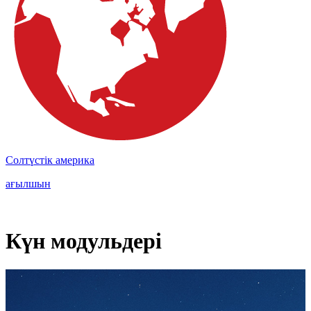
Солтүстік америка
ағылшын
Күн модульдері