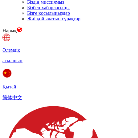
Біздің миссиямыз
Бізбен хабарласыңы
Бізге қосылыңыздар
Жиі қойылатын сұрақтар
Нарық
Әлемдік
ағылшын
Қытай
简体中文