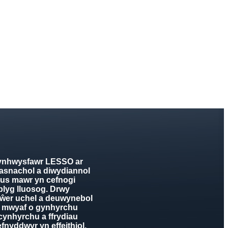
cynhwysfawr LESSO ar
masnachol a diwydiannol
us mawr yn cefnogi
blyg lluosog. Drwy
 pŵer uchel a deuwynebol
r mwyaf o gynhyrchu
 cynhyrchu a ffrydiau
efnyddwyr yn effeithiol.