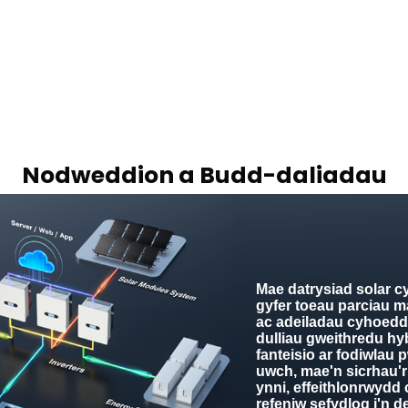
Nodweddion a Budd-daliadau
Mae datrysiad solar 
gyfer toeau parciau 
ac adeiladau cyhoedd
dulliau gweithredu hy
fanteisio ar fodiwlau
uwch, mae'n sicrhau'
ynni, effeithlonrwydd
refeniw sefydlog i'n d