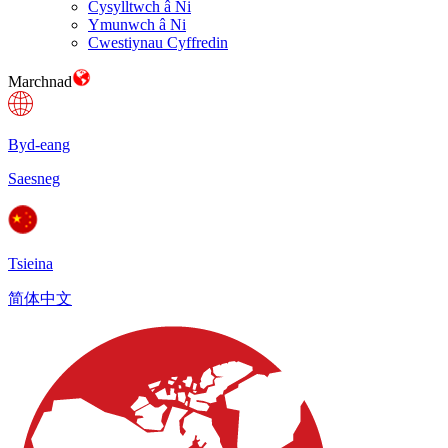
Cysylltwch â Ni
Ymunwch â Ni
Cwestiynau Cyffredin
Marchnad
Byd-eang
Saesneg
Tsieina
简体中文