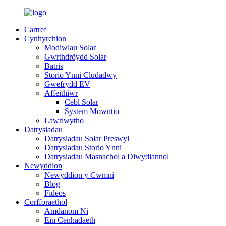
Cartref
Cynhyrchion
Modiwlau Solar
Gwrthdröydd Solar
Batris
Storio Ynni Cludadwy
Gwefrydd EV
Affeithiwr
Cebl Solar
System Mowntio
Lawrlwytho
Datrysiadau
Datrysiadau Solar Preswyl
Datrysiadau Storio Ynni
Datrysiadau Masnachol a Diwydiannol
Newyddion
Newyddion y Cwmni
Blog
Fideos
Corfforaethol
Amdanom Ni
Ein Cenhadaeth