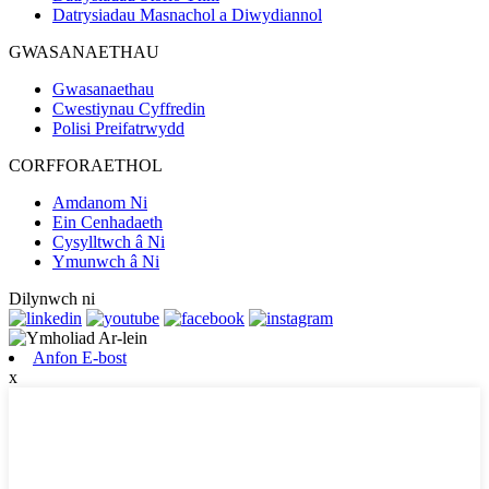
Datrysiadau Masnachol a Diwydiannol
GWASANAETHAU
Gwasanaethau
Cwestiynau Cyffredin
Polisi Preifatrwydd
CORFFORAETHOL
Amdanom Ni
Ein Cenhadaeth
Cysylltwch â Ni
Ymunwch â Ni
Dilynwch ni
Anfon E-bost
x