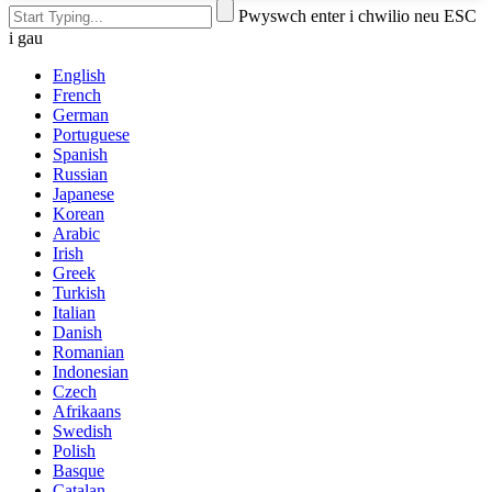
Pwyswch enter i chwilio neu ESC
i gau
English
French
German
Portuguese
Spanish
Russian
Japanese
Korean
Arabic
Irish
Greek
Turkish
Italian
Danish
Romanian
Indonesian
Czech
Afrikaans
Swedish
Polish
Basque
Catalan