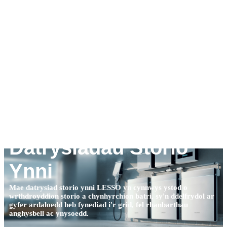
Datrysiadau Storio
Ynni
Mae datrysiad storio ynni LESSO yn cynnwys ystod o
wrthdroyddion storio a chynhyrchion batri, sy'n ddelfrydol ar
gyfer ardaloedd heb fynediad i'r grid, fel rhanbarthau
anghysbell ac ynysoedd.