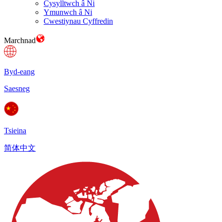
Cysylltwch â Ni
Ymunwch â Ni
Cwestiynau Cyffredin
Marchnad
Byd-eang
Saesneg
Tsieina
简体中文