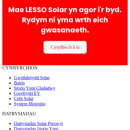
Mae LESSO Solar yn agor i'r byd.
Rydym ni yma wrth eich
gwasanaeth.
Cysylltwch â ni
CYNHYRCHION
Gwrthdröydd Solar
Batris
Storio Ynni Cludadwy
Gwefrydd EV
Cebl Solar
System Mowntio
DATRYSIADAU
Datrysiadau Solar Preswyl
Datrysiadau Storio Ynni