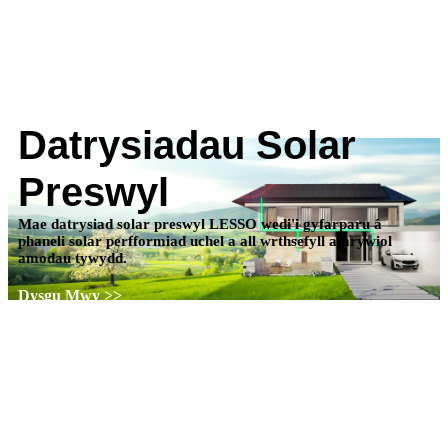
Datrysiadau Solar
Preswyl
Mae datrysiad solar preswyl LESSO wedi'i gyfarparu â
phaneli solar perfformiad uchel a all wrthsefyll amrywiol
amodau tywydd.
Dysgu Mwy >>