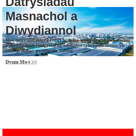
Datrysiadau
Masnachol a
Diwydiannol
Mae datrysiad solar LESSO ar gyfer toeau parciau masnachol
a diwydiannol, yn ogystal ag adeiladau cyhoeddus mawr, yn
cefnogi dulliau gweithredu lluosog.
Dysgu Mwy >>