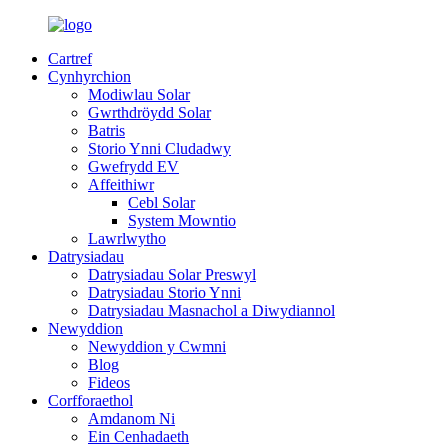
Cartref
Cynhyrchion
Modiwlau Solar
Gwrthdröydd Solar
Batris
Storio Ynni Cludadwy
Gwefrydd EV
Affeithiwr
Cebl Solar
System Mowntio
Lawrlwytho
Datrysiadau
Datrysiadau Solar Preswyl
Datrysiadau Storio Ynni
Datrysiadau Masnachol a Diwydiannol
Newyddion
Newyddion y Cwmni
Blog
Fideos
Corfforaethol
Amdanom Ni
Ein Cenhadaeth