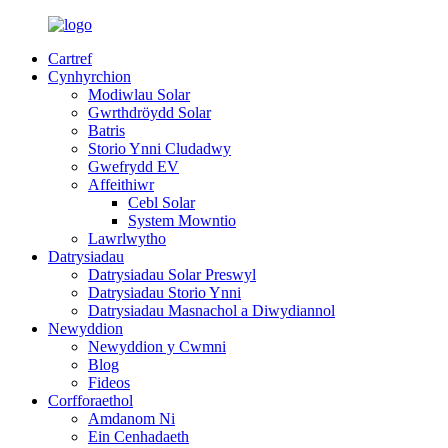
Cartref
Cynhyrchion
Modiwlau Solar
Gwrthdröydd Solar
Batris
Storio Ynni Cludadwy
Gwefrydd EV
Affeithiwr
Cebl Solar
System Mowntio
Lawrlwytho
Datrysiadau
Datrysiadau Solar Preswyl
Datrysiadau Storio Ynni
Datrysiadau Masnachol a Diwydiannol
Newyddion
Newyddion y Cwmni
Blog
Fideos
Corfforaethol
Amdanom Ni
Ein Cenhadaeth