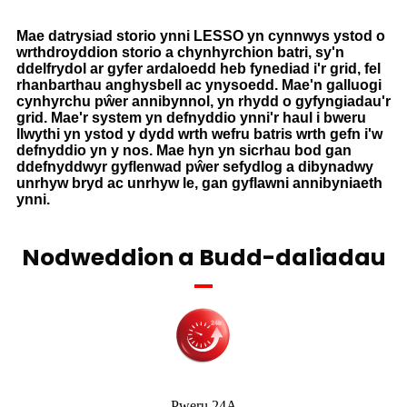
Mae datrysiad storio ynni LESSO yn cynnwys ystod o
wrthdroyddion storio a chynhyrchion batri, sy'n
ddelfrydol ar gyfer ardaloedd heb fynediad i'r grid, fel
rhanbarthau anghysbell ac ynysoedd. Mae'n galluogi
cynhyrchu pŵer annibynnol, yn rhydd o gyfyngiadau'r
grid. Mae'r system yn defnyddio ynni'r haul i bweru
llwythi yn ystod y dydd wrth wefru batris wrth gefn i'w
defnyddio yn y nos. Mae hyn yn sicrhau bod gan
ddefnyddwyr gyflenwad pŵer sefydlog a dibynadwy
unrhyw bryd ac unrhyw le, gan gyflawni annibyniaeth
ynni.
Nodweddion a Budd-daliadau
Pweru 24A