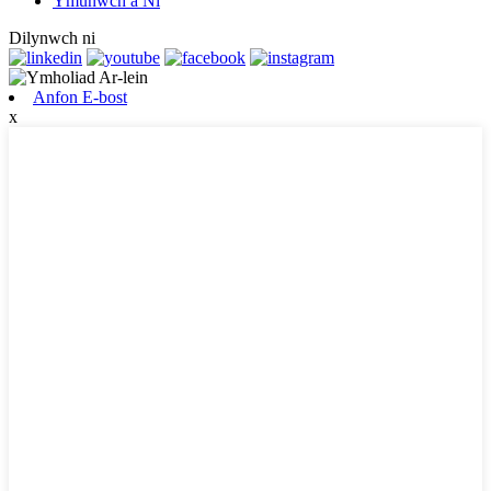
Ymunwch â Ni
Dilynwch ni
Anfon E-bost
x