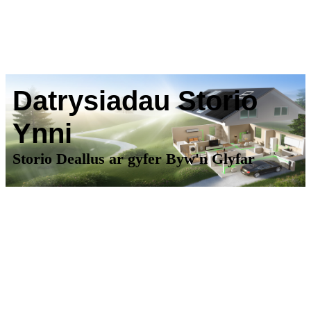
Datrysiadau Storio
Ynni
Storio Deallus ar gyfer Byw'n Glyfar