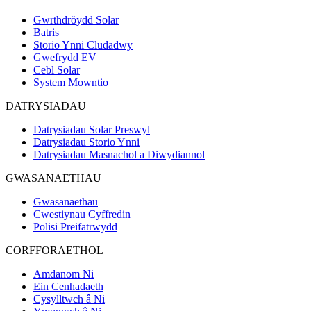
Gwrthdröydd Solar
Batris
Storio Ynni Cludadwy
Gwefrydd EV
Cebl Solar
System Mowntio
DATRYSIADAU
Datrysiadau Solar Preswyl
Datrysiadau Storio Ynni
Datrysiadau Masnachol a Diwydiannol
GWASANAETHAU
Gwasanaethau
Cwestiynau Cyffredin
Polisi Preifatrwydd
CORFFORAETHOL
Amdanom Ni
Ein Cenhadaeth
Cysylltwch â Ni