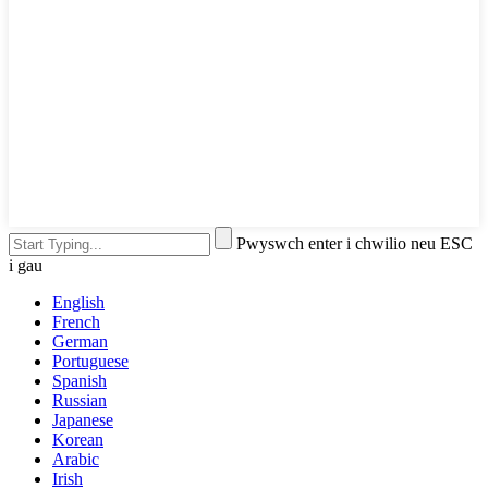
Pwyswch enter i chwilio neu ESC
i gau
English
French
German
Portuguese
Spanish
Russian
Japanese
Korean
Arabic
Irish