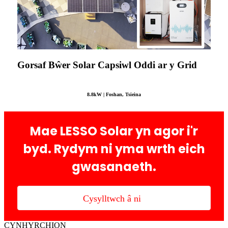
Gorsaf Bŵer Solar Capsiwl Oddi ar y Grid
8.8kW | Foshan, Tsieina
Mae LESSO Solar yn agor i'r
byd. Rydym ni yma wrth eich
gwasanaeth.
Cysylltwch â ni
CYNHYRCHION