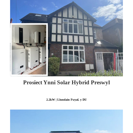
Prosiect Ynni Solar Hybrid Preswyl
2.2kW | Llundain Fwyaf, y DU