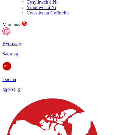
Cysylltwch â Ni
Ymunwch â Ni
Cwestiynau Cyffredin
Marchnad
Byd-eang
Saesneg
Tsieina
简体中文