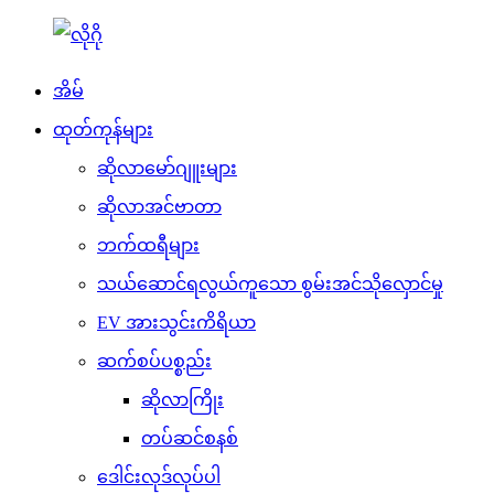
အိမ်
ထုတ်ကုန်များ
ဆိုလာမော်ဂျူးများ
ဆိုလာအင်ဗာတာ
ဘက်ထရီများ
သယ်ဆောင်ရလွယ်ကူသော စွမ်းအင်သိုလှောင်မှု
EV အားသွင်းကိရိယာ
ဆက်စပ်ပစ္စည်း
ဆိုလာကြိုး
တပ်ဆင်စနစ်
ဒေါင်းလုဒ်လုပ်ပါ