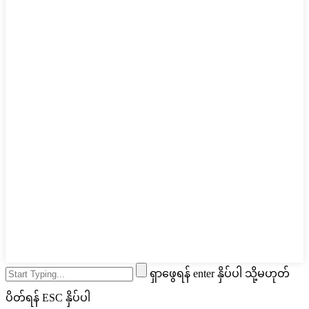
ရှာဖွေရန် enter နှိပ်ပါ သို့မဟုတ်
ပိတ်ရန် ESC နှိပ်ပါ