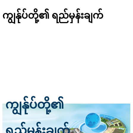
ကျွန်ုပ်တို့၏ ရည်မှန်းချက်
ကျွန်ုပ်တို့၏
ရည်မှန်းချက်