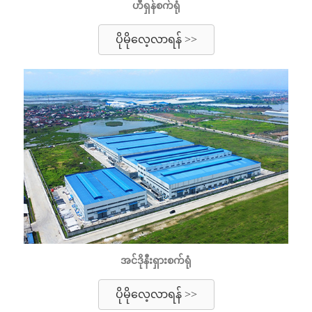
ဟီရှန်စက်ရုံ
ပိုမိုလေ့လာရန် >>
အင်ဒိုနီးရှားစက်ရုံ
ပိုမိုလေ့လာရန် >>