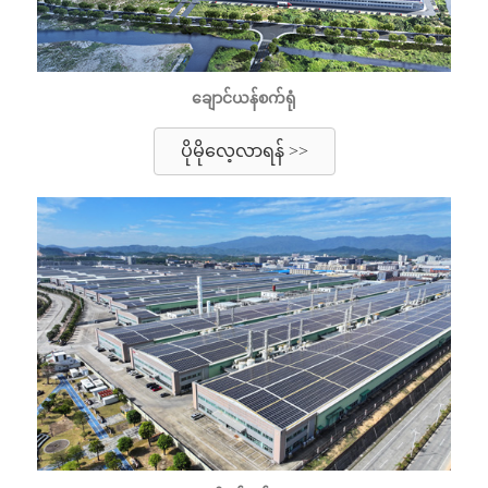
ချောင်ယန်စက်ရုံ
ပိုမိုလေ့လာရန် >>