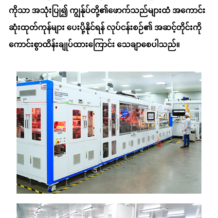
ကိုသာ အသုံးပြု၍ ကျွန်ုပ်တို့၏ဖောက်သည်များထံ အကောင်း
ဆုံးထုတ်ကုန်များ ပေးပို့နိုင်ရန် လုပ်ငန်းစဉ်၏ အဆင့်တိုင်းကို
ကောင်းစွာထိန်းချုပ်ထားကြောင်း သေချာစေပါသည်။