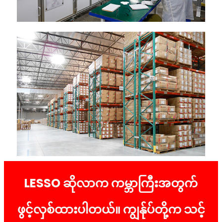
LESSO ဆိုလာက ကမ္ဘာကြီးအတွက်
ဖွင့်လှစ်ထားပါတယ်။ ကျွန်ုပ်တို့က သင့်