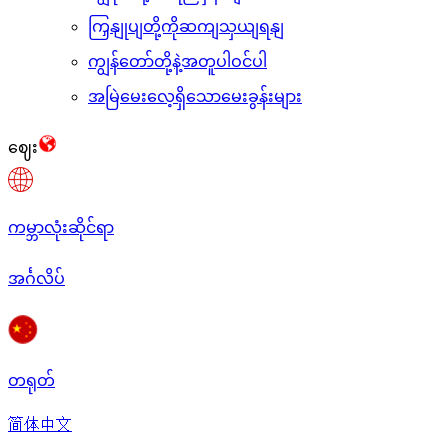
ကြှနျုပျတို့ကိုဆကျသှယျရနျ
ကျွန်တော်တို့နဲ့အတူပါဝင်ပါ
အမြဲမေးလေ့ရှိသောမေးခွန်းများ
ဈေး
ကမ္ဘာလုံးဆိုင်ရာ
အင်္ဂလိပ်
တရုတ်
简体中文