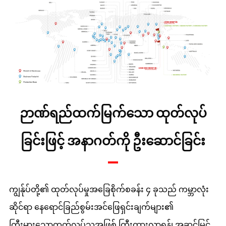
ဉာဏ်ရည်ထက်မြက်သော ထုတ်လုပ်
ခြင်းဖြင့် အနာဂတ်ကို ဦးဆောင်ခြင်း
ကျွန်ုပ်တို့၏ ထုတ်လုပ်မှုအခြေစိုက်စခန်း ၄ ခုသည် ကမ္ဘာလုံး
ဆိုင်ရာ နေရောင်ခြည်စွမ်းအင်ဖြေရှင်းချက်များ၏
ကြီးမားသောထုတ်လုပ်သူအဖြစ် ကြီးထွားလာရန်၊ အဆင့်မြင့်