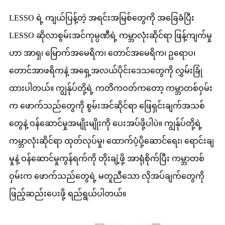
LESSO ရဲ့ ကျယ်ပြန့်တဲ့ အရင်းအမြစ်တွေကို အခြေခံပြီး
LESSO ဆိုလာစွမ်းအင်ကုမ္ပဏီရဲ့ ကမ္ဘာလုံးဆိုင်ရာ ဖြန့်ကျက်မှု
ဟာ အာရှ၊ မြောက်အမေရိက၊ တောင်အမေရိက၊ ဥရောပ၊
တောင်အာဖရိကနဲ့ အရှေ့အလယ်ပိုင်းဒေသတွေကို လွှမ်းခြုံ
ထားပါတယ်။ ကျွန်ုပ်တို့ရဲ့ ကတိကဝတ်ကတော့ ကမ္ဘာတစ်ဝှမ်း
က ဖောက်သည်တွေကို စွမ်းအင်ဆိုင်ရာ ဖြေရှင်းချက်အသစ်
တွေနဲ့ ဝန်ဆောင်မှုအမျိုးမျိုးကို ပေးအပ်ဖို့ပါပဲ။ ကျွန်ုပ်တို့ရဲ့
ကမ္ဘာလုံးဆိုင်ရာ ထုတ်လုပ်မှု၊ ထောက်ပံ့ပို့ဆောင်ရေး၊ ရောင်းချ
မှုနဲ့ ဝန်ဆောင်မှုကွန်ရက်ကို တိုးချဲ့ဖို့ အာရုံစိုက်ပြီး ကမ္ဘာတစ်
ဝှမ်းက ဖောက်သည်တွေရဲ့ မတူညီသော လိုအပ်ချက်တွေကို
ဖြည့်ဆည်းပေးဖို့ ရည်ရွယ်ပါတယ်။