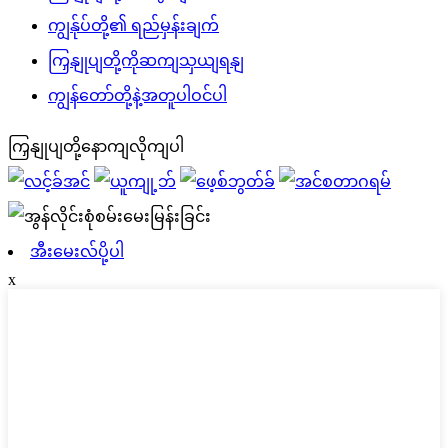
ကျွန်ုပ်တို့၏ ရည်မှန်းချက်
ကြှနျုပျတို့ကိုဆကျသှယျရနျ
ကျွန်တော်တို့နဲ့အတူပါဝင်ပါ
ကြှနျုပျတို့နောကျလိုကျပါ
အီးမေးလ်ပို့ပါ
x