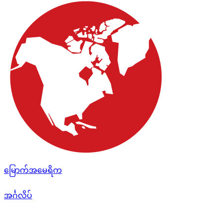
မြောက်အမေရိက
အင်္ဂလိပ်