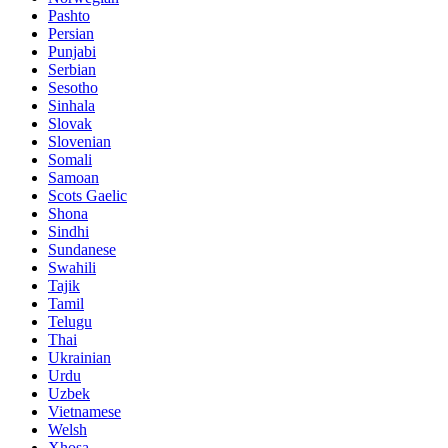
Pashto
Persian
Punjabi
Serbian
Sesotho
Sinhala
Slovak
Slovenian
Somali
Samoan
Scots Gaelic
Shona
Sindhi
Sundanese
Swahili
Tajik
Tamil
Telugu
Thai
Ukrainian
Urdu
Uzbek
Vietnamese
Welsh
Xhosa