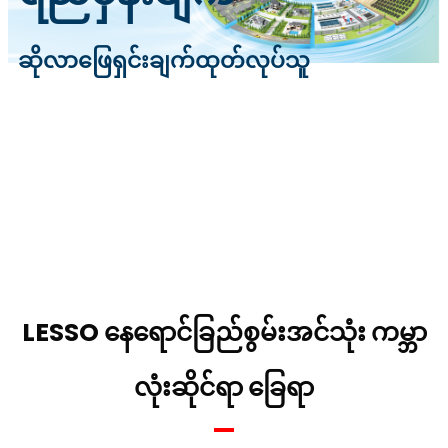
ဆိုလာဖြေရှင်းချက်ထုတ်လုပ်သူ
LESSO နေရောင်ခြည်စွမ်းအင်သုံး ကမ္ဘာ
လုံးဆိုင်ရာ ခြေရာ