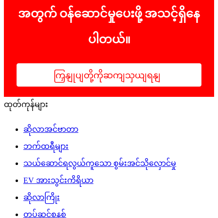
အတွက် ဝန်ဆောင်မှုပေးဖို့ အသင့်ရှိနေ
ပါတယ်။
ကြှနျုပျတို့ကိုဆကျသှယျရနျ
ထုတ်ကုန်များ
ဆိုလာအင်ဗာတာ
ဘက်ထရီများ
သယ်ဆောင်ရလွယ်ကူသော စွမ်းအင်သိုလှောင်မှု
EV အားသွင်းကိရိယာ
ဆိုလာကြိုး
တပ်ဆင်စနစ်