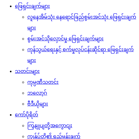
ဖြေရှင်းချက်များ
လူနေအိမ်သုံး နေရောင်ခြည်စွမ်းအင်သုံး ဖြေရှင်းချက်
များ
စွမ်းအင်သိုလှောင်မှု ဖြေရှင်းချက်များ
ကုန်သွယ်ရေးနှင့် စက်မှုလုပ်ငန်းဆိုင်ရာ ဖြေရှင်းချက်
များ
သတင်းများ
ကုမ္ပဏီသတင်း
ဘလော့ဂ်
ဗီဒီယိုများ
ကော်ပိုရိတ်
ကြှနျုပျတို့အကွောငျး
ကျွန်ုပ်တို့၏ ရည်မှန်းချက်