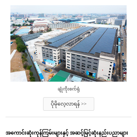
ချုံကိုးစက်ရုံ
ပိုမိုလေ့လာရန် >>
အကောင်းဆုံးကုန်ကြမ်းများနှင့် အဆင့်မြင့်ဆုံးနည်းပညာများ