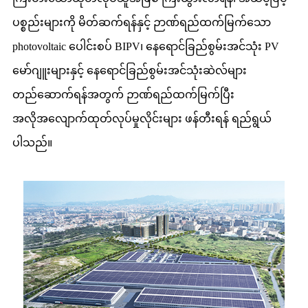
ပစ္စည်းများကို မိတ်ဆက်ရန်နှင့် ဉာဏ်ရည်ထက်မြက်သော
photovoltaic ပေါင်းစပ် BIPV၊ နေရောင်ခြည်စွမ်းအင်သုံး PV
မော်ဂျူးများနှင့် နေရောင်ခြည်စွမ်းအင်သုံးဆဲလ်များ
တည်ဆောက်ရန်အတွက် ဉာဏ်ရည်ထက်မြက်ပြီး
အလိုအလျောက်ထုတ်လုပ်မှုလိုင်းများ ဖန်တီးရန် ရည်ရွယ်
ပါသည်။