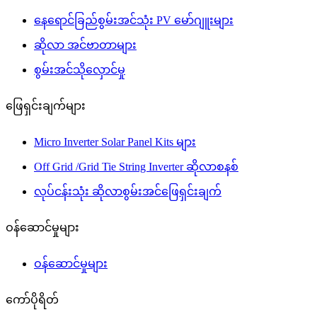
နေရောင်ခြည်စွမ်းအင်သုံး PV မော်ဂျူးများ
ဆိုလာ အင်ဗာတာများ
စွမ်းအင်သိုလှောင်မှု
ဖြေရှင်းချက်များ
Micro Inverter Solar Panel Kits များ
Off Grid /Grid Tie String Inverter ဆိုလာစနစ်
လုပ်ငန်းသုံး ဆိုလာစွမ်းအင်ဖြေရှင်းချက်
ဝန်ဆောင်မှုများ
ဝန်ဆောင်မှုများ
ကော်ပိုရိတ်