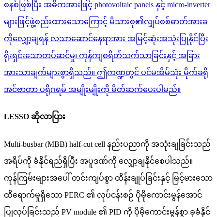
စနစ်ဖြစ်ပြီး အဓိကအားဖြင့် photovoltaic panels နှင့် micro-inverter
များဖြင့်ဖွဲ့စည်းထားသောကြောင့် မိသားစု၏လျှပ်စစ်ဓာတ်အားခ
ကိုလျှော့ချရန် လသာဆောင်နေရာအား အမြင့်ဆုံးအသုံးပြုနိုင်ပြီး
ရိုးရှင်းသောတပ်ဆင်မှု၊ ကုန်ကျစရိတ်သက်သာခြင်းနှင့် အခြား
အားသာချက်များစွာရှိသည်။ ဤကဏ္ဍတွင် ပင်မအိမ်သုံး မိုက်ခရို
အင်ဗာတာ ပရိုဂရမ် အမျိုးမျိုးကို မိတ်ဆက်ပေးပါမည်။
LESSO ဆိုလာပြား
Multi-busbar (MBB) half-cut cell နည်းပညာကို အသုံးချခြင်းသည်
အရိပ်ကို ခံနိုင်ရည်ရှိပြီး အပူဒဏ်ကို လျှော့ချနိုင်စေပါသည်။
ကုန်ကြမ်းများအပေါ် တင်းကျပ်စွာ ထိန်းချုပ်ခြင်းနှင့် မြင့်မားသော
ထိရောက်မှုရှိသော PERC ၏ လုပ်ငန်းစဉ် ပိုမိုကောင်းမွန်အောင်
ပြုလုပ်ခြင်းသည် PV module ၏ PID ကို ပိုမိုကောင်းမွန်စွာ ခုခံနိုင်