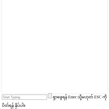
ရှာဖွေရန် Enter သို့မဟုတ် ESC ကို
ပိတ်ရန် နှိပ်ပါ။