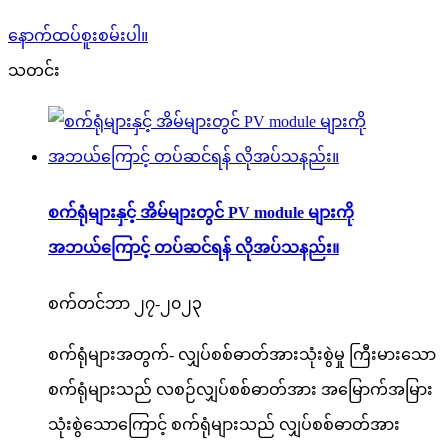
နောက်ထပ်စူးစမ်းပါ။
သတင်း
စက်ရုံများနှင့် အိမ်များတွင် PV module များကို
အဘယ်ကြောင့် တပ်ဆင်ရန် လိုအပ်သနည်း။
စက်တင်ဘာ ၂၇-၂၀၂၃
စက်ရုံများအတွက်- လျှပ်စစ်ဓာတ်အားသုံးစွဲမှု ကြီးမားသော
စက်ရုံများသည် လစဉ်လျှပ်စစ်ဓာတ်အား အမြောက်အမြား
သုံးစွဲသောကြောင့် စက်ရုံများသည် လျှပ်စစ်ဓာတ်အား