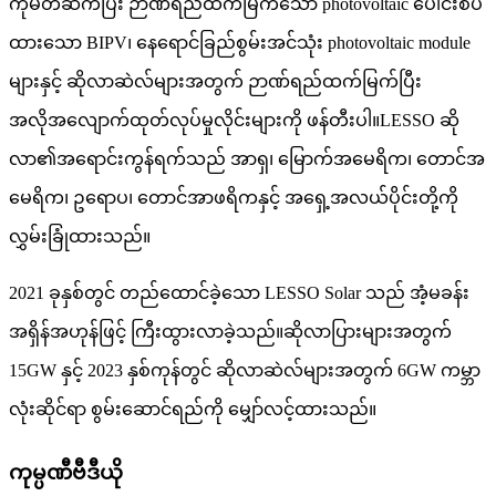
ကိုမိတ်ဆက်ပြီး ဉာဏ်ရည်ထက်မြက်သော photovoltaic ပေါင်းစပ်
ထားသော BIPV၊ နေရောင်ခြည်စွမ်းအင်သုံး photovoltaic module
များနှင့် ဆိုလာဆဲလ်များအတွက် ဉာဏ်ရည်ထက်မြက်ပြီး
အလိုအလျောက်ထုတ်လုပ်မှုလိုင်းများကို ဖန်တီးပါ။LESSO ဆို
လာ၏အရောင်းကွန်ရက်သည် အာရှ၊ မြောက်အမေရိက၊ တောင်အ
မေရိက၊ ဥရောပ၊ တောင်အာဖရိကနှင့် အရှေ့အလယ်ပိုင်းတို့ကို
လွှမ်းခြုံထားသည်။
2021 ခုနှစ်တွင် တည်ထောင်ခဲ့သော LESSO Solar သည် အံ့မခန်း
အရှိန်အဟုန်ဖြင့် ကြီးထွားလာခဲ့သည်။ဆိုလာပြားများအတွက်
15GW နှင့် 2023 နှစ်ကုန်တွင် ဆိုလာဆဲလ်များအတွက် 6GW ကမ္ဘာ
လုံးဆိုင်ရာ စွမ်းဆောင်ရည်ကို မျှော်လင့်ထားသည်။
ကုမ္ပဏီဗီဒီယို