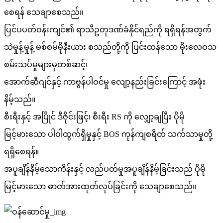
စေရန် သေချာစေသည်။
ပြင်ပပတ်ဝန်းကျင်၏ ရာသီဥတုဒဏ်ခံနိုင်ရည်ကို ရရှိရန်အတွက်
သဲမှုန့်မှုန့် မစ်စမ်မိုနီးယား စသည်တို့ကို ပြင်းထန်သော မိုးလေဝသ
စမ်းသပ်မှုများမှတစ်ဆင့်၊
အောက်ဆီဂျင်နှင့် ကာဗွန်ပါဝင်မှု လျော့နည်းခြင်းကြောင့် အဖုံး
နိမ့်သည်။
စီးရီးနှင့် အပြိုင် ဒီဇိုင်းဖြင့်၊ စီးရီး RS ကို လျှော့ချပြီး ပိုမို
မြင့်မားသော ပါဝါထွက်ရှိမှုနှင့် BOS ကုန်ကျစရိတ် သက်သာမှုတို့
ရရှိစေရန်။
အပူချိန်နိမ့်သောကိန်းနှင့် လည်ပတ်မှုအပူချိန်နိမ့်ခြင်းသည် ပိုမို
မြင့်မားသော ဓာတ်အားထုတ်လုပ်ခြင်းကို သေချာစေသည်။