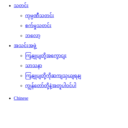
သတင်း
ကုမ္ပဏီသတင်း
စက်မှုသတင်း
ဘလော့
အသင်းအဖွဲ့
ကြှနျုပျတို့အကွောငျး
သာသနာ
ကြှနျုပျတို့ကိုဆကျသှယျရနျ
ကျွန်တော်တို့နဲ့အတူပါဝင်ပါ
Chinese