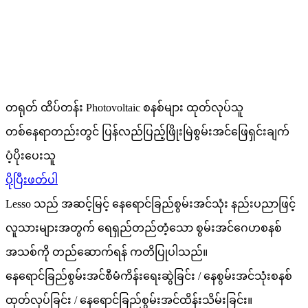
တရုတ် ထိပ်တန်း Photovoltaic စနစ်များ ထုတ်လုပ်သူ
တစ်နေရာတည်းတွင် ပြန်လည်ပြည့်ဖြိုးမြဲစွမ်းအင်ဖြေရှင်းချက်
ပံ့ပိုးပေးသူ
ပိုပြီးဖတ်ပါ
Lesso သည် အဆင့်မြင့် နေရောင်ခြည်စွမ်းအင်သုံး နည်းပညာဖြင့်
လူသားများအတွက် ရေရှည်တည်တံ့သော စွမ်းအင်ဂေဟစနစ်
အသစ်ကို တည်ဆောက်ရန် ကတိပြုပါသည်။
နေရောင်ခြည်စွမ်းအင်စီမံကိန်းရေးဆွဲခြင်း / နေစွမ်းအင်သုံးစနစ်
ထုတ်လုပ်ခြင်း / နေရောင်ခြည်စွမ်းအင်ထိန်းသိမ်းခြင်း။