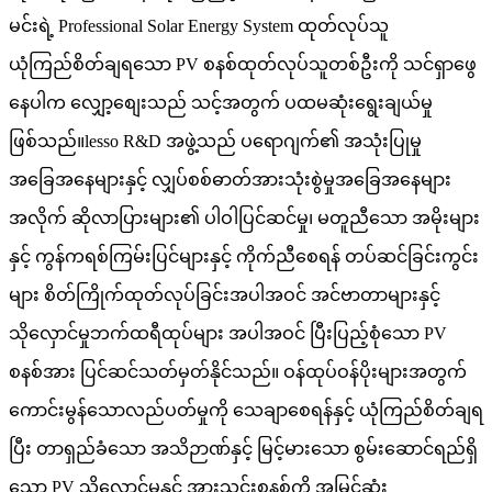
မင်းရဲ့ Professional Solar Energy System ထုတ်လုပ်သူ
ယုံကြည်စိတ်ချရသော PV စနစ်ထုတ်လုပ်သူတစ်ဦးကို သင်ရှာဖွေ
နေပါက လျှော့စျေးသည် သင့်အတွက် ပထမဆုံးရွေးချယ်မှု
ဖြစ်သည်။lesso R&D အဖွဲ့သည် ပရောဂျက်၏ အသုံးပြုမှု
အခြေအနေများနှင့် လျှပ်စစ်ဓာတ်အားသုံးစွဲမှုအခြေအနေများ
အလိုက် ဆိုလာပြားများ၏ ပါဝါပြင်ဆင်မှု၊ မတူညီသော အမိုးများ
နှင့် ကွန်ကရစ်ကြမ်းပြင်များနှင့် ကိုက်ညီစေရန် တပ်ဆင်ခြင်းကွင်း
များ စိတ်ကြိုက်ထုတ်လုပ်ခြင်းအပါအဝင် အင်ဗာတာများနှင့်
သိုလှောင်မှုဘက်ထရီထုပ်များ အပါအဝင် ပြီးပြည့်စုံသော PV
စနစ်အား ပြင်ဆင်သတ်မှတ်နိုင်သည်။ ဝန်ထုပ်ဝန်ပိုးများအတွက်
ကောင်းမွန်သောလည်ပတ်မှုကို သေချာစေရန်နှင့် ယုံကြည်စိတ်ချရ
ပြီး တာရှည်ခံသော အသိဉာဏ်နှင့် မြင့်မားသော စွမ်းဆောင်ရည်ရှိ
သော PV သိုလှောင်မှုနှင့် အားသွင်းစနစ်ကို အမြင့်ဆုံး