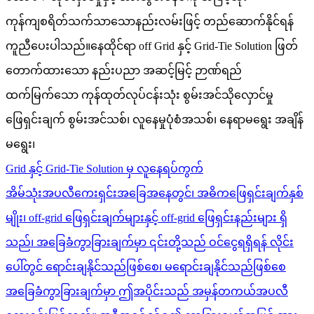
ကုန်ကျစရိတ်သက်သာသောနည်းလမ်းဖြင့် တည်ဆောက်နိုင်ရန်
ကူညီပေးပါသည်။နေထိုင်ရာ off Grid နှင့် Grid-Tie Solution ဖြတ်
တောက်ထားသော နည်းပညာ အဆင့်မြင့် ဉာဏ်ရည်
ထက်မြက်သော ကုန်ထုတ်လုပ်ငန်းသုံး စွမ်းအင်သိုလှောင်မှု
ဖြေရှင်းချက် စွမ်းအင်သစ်၊ လူနေမှုပုံစံအသစ်၊ နေရာမရွေး အချိန်
မရွေး၊
Grid နှင့် Grid-Tie Solution မှ လူနေရပ်ကွက်
အိမ်သုံးအပလီကေးရှင်းအခြေအနေတွင်၊ အဓိကဖြေရှင်းချက်နှစ်
မျိုး၊ off-grid ဖြေရှင်းချက်များနှင့် off-grid ဖြေရှင်းနည်းများ ရှိ
သည်၊ အခြေခံကွာခြားချက်မှာ ၎င်းတို့သည် ဝင်ငွေရရှိရန် လိုင်း
ပေါ်တွင် ရောင်းချနိုင်သည်ဖြစ်စေ၊ မရောင်းချနိုင်သည်ဖြစ်စေ
အခြေခံကွာခြားချက်မှာ ဤအပိုင်းသည် အမှန်တကယ်အပလီ