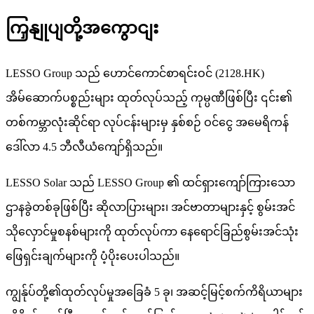
ကြှနျုပျတို့အကွောငျး
LESSO Group သည် ဟောင်ကောင်စာရင်းဝင် (2128.HK)
အိမ်ဆောက်ပစ္စည်းများ ထုတ်လုပ်သည့် ကုမ္ပဏီဖြစ်ပြီး ၎င်း၏
တစ်ကမ္ဘာလုံးဆိုင်ရာ လုပ်ငန်းများမှ နှစ်စဉ် ဝင်ငွေ အမေရိကန်
ဒေါ်လာ 4.5 ဘီလီယံကျော်ရှိသည်။
LESSO Solar သည် LESSO Group ၏ ထင်ရှားကျော်ကြားသော
ဌာနခွဲတစ်ခုဖြစ်ပြီး ဆိုလာပြားများ၊ အင်ဗာတာများနှင့် စွမ်းအင်
သိုလှောင်မှုစနစ်များကို ထုတ်လုပ်ကာ နေရောင်ခြည်စွမ်းအင်သုံး
ဖြေရှင်းချက်များကို ပံ့ပိုးပေးပါသည်။
ကျွန်ုပ်တို့၏ထုတ်လုပ်မှုအခြေခံ 5 ခု၊ အဆင့်မြင့်စက်ကိရိယာများ