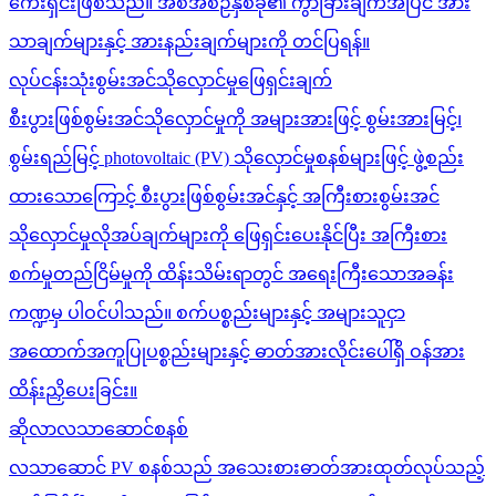
ကေးရှင်းဖြစ်သည်။ အစီအစဉ်နှစ်ခု၏ ကွာခြားချက်အပြင် အား
သာချက်များနှင့် အားနည်းချက်များကို တင်ပြရန်။
လုပ်ငန်းသုံးစွမ်းအင်သိုလှောင်မှုဖြေရှင်းချက်
စီးပွားဖြစ်စွမ်းအင်သိုလှောင်မှုကို အများအားဖြင့် စွမ်းအားမြင့်၊
စွမ်းရည်မြင့် photovoltaic (PV) သိုလှောင်မှုစနစ်များဖြင့် ဖွဲ့စည်း
ထားသောကြောင့် စီးပွားဖြစ်စွမ်းအင်နှင့် အကြီးစားစွမ်းအင်
သိုလှောင်မှုလိုအပ်ချက်များကို ဖြေရှင်းပေးနိုင်ပြီး အကြီးစား
စက်မှုတည်ငြိမ်မှုကို ထိန်းသိမ်းရာတွင် အရေးကြီးသောအခန်း
ကဏ္ဍမှ ပါဝင်ပါသည်။ စက်ပစ္စည်းများနှင့် အများသူငှာ
အထောက်အကူပြုပစ္စည်းများနှင့် ဓာတ်အားလိုင်းပေါ်ရှိ ဝန်အား
ထိန်းညှိပေးခြင်း။
ဆိုလာလသာဆောင်စနစ်
လသာဆောင် PV စနစ်သည် အသေးစားဓာတ်အားထုတ်လုပ်သည့်