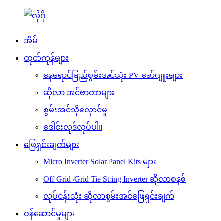
အိမ်
ထုတ်ကုန်များ
နေရောင်ခြည်စွမ်းအင်သုံး PV မော်ဂျူးများ
ဆိုလာ အင်ဗာတာများ
စွမ်းအင်သိုလှောင်မှု
ဒေါင်းလုဒ်လုပ်ပါ။
ဖြေရှင်းချက်များ
Micro Inverter Solar Panel Kits များ
Off Grid /Grid Tie String Inverter ဆိုလာစနစ်
လုပ်ငန်းသုံး ဆိုလာစွမ်းအင်ဖြေရှင်းချက်
ဝန်ဆောင်မှုများ