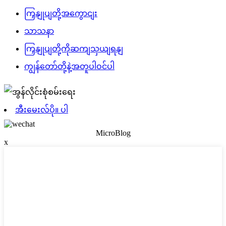
ကြှနျုပျတို့အကွောငျး
သာသနာ
ကြှနျုပျတို့ကိုဆကျသှယျရနျ
ကျွန်တော်တို့နဲ့အတူပါဝင်ပါ
အီးမေးလ်ပို။ ပါ
MicroBlog
x