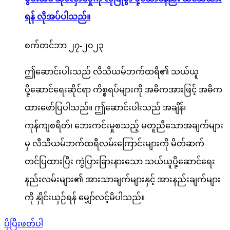
ရန် လိုအပ်ပါသည်။
စက်တင်ဘာ ၂၇-၂၀၂၃
ဤဆောင်းပါးသည် လီသီယမ်ဘက်ထရီ၏ သယ်ယူ
ပို့ဆောင်ရေးဆိုင်ရာ ကိစ္စရပ်များကို အဓိကအားဖြင့် အဓိက
ထားဖော်ပြပါသည်။ ဤဆောင်းပါးသည် အချိန်၊
ကုန်ကျစရိတ်၊ ဘေးကင်းမှုစသည့် မတူညီသောအချက်များ
မှ လီသီယမ်ဘက်ထရီလမ်းကြောင်းများကို မိတ်ဆက်
တင်ပြထားပြီး ကွဲပြားခြားနားသော သယ်ယူပို့ဆောင်ရေး
နည်းလမ်းများ၏ အားသာချက်များနှင့် အားနည်းချက်များ
ကို နှိုင်းယှဉ်ရန် မျှော်လင့်မိပါသည်။
ပိုပြီးဖတ်ပါ