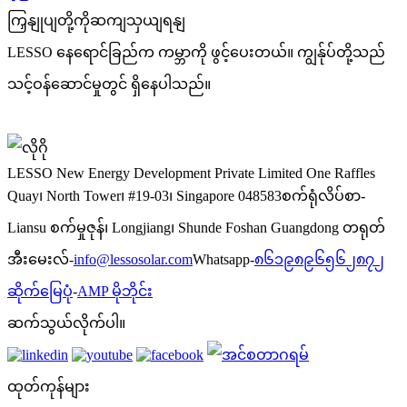
ကြှနျုပျတို့ကိုဆကျသှယျရနျ
LESSO နေရောင်ခြည်က ကမ္ဘာကို ဖွင့်ပေးတယ်။
ကျွန်ုပ်တို့သည်
သင့်ဝန်ဆောင်မှုတွင် ရှိနေပါသည်။
ကြှနျုပျတို့ကိုဆကျသှယျရနျ
LESSO New Energy Development Private Limited
One Raffles
Quay၊ North Tower၊ #19-03၊ Singapore 048583
စက်ရုံလိပ်စာ-
Liansu စက်မှုဇုန်၊ Longjiang၊ Shunde Foshan Guangdong တရုတ်
အီးမေးလ်-
info@lessosolar.com
Whatsapp-
၈၆၁၉၈၉၆၅၆၂၈၇၂
ဆိုက်မြေပုံ
-
AMP မိုဘိုင်း
ဆက်သွယ်လိုက်ပါ။
ထုတ်ကုန်များ