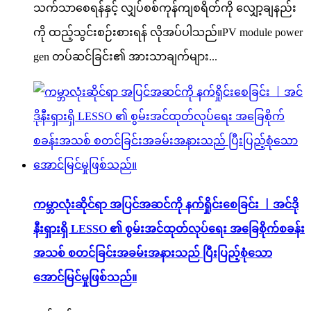
သက်သာစေရန်နှင့် လျှပ်စစ်ကုန်ကျစရိတ်ကို လျှော့ချနည်း
ကို ထည့်သွင်းစဉ်းစားရန် လိုအပ်ပါသည်။PV module power
gen တပ်ဆင်ခြင်း၏ အားသာချက်များ...
ကမ္ဘာလုံးဆိုင်ရာ အပြင်အဆင်ကို နက်ရှိုင်းစေခြင်း 丨အင်ဒို
နီးရှားရှိ LESSO ၏ စွမ်းအင်ထုတ်လုပ်ရေး အခြေစိုက်စခန်း
အသစ် စတင်ခြင်းအခမ်းအနားသည် ပြီးပြည့်စုံသော
အောင်မြင်မှုဖြစ်သည်။