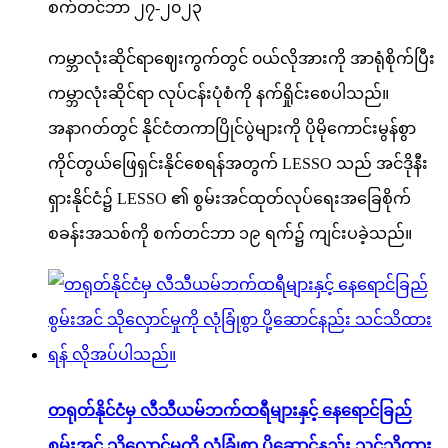
စက်တင်ဘာ ၂၇-၂၀၂၃
ကမ္ဘာလုံးဆိုင်ရာဈေးကွက်တွင် ၀ယ်လိုအားကို အာရုံစိုက်ပြီး
ကမ္ဘာလုံးဆိုင်ရာ လုပ်ငန်းပုံစံကို နက်ရှိုင်းစေပါသည်။
အနာဂတ်တွင် နိုင်ငံတကာပြိုင်ပွဲများကို ပိုမိုကောင်းမွန်စွာ
ကိုင်တွယ်ဖြေရှင်းနိုင်စေရန်အတွက် LESSO သည် အင်ဒိုနီး
ရှားနိုင်ငံ၌ LESSO ၏ စွမ်းအင်ထုတ်လုပ်ရေးအခြေစိုက်
စခန်းအသစ်ကို စက်တင်ဘာ ၁၉ ရက်၌ ကျင်းပခဲ့သည်။
တရုတ်နိုင်ငံမှ လီသီယမ်ဘက်ထရီများနှင့် နေရောင်ခြည်
စွမ်းအင် သိုလှောင်မှုကို လုံခြုံစွာ ပို့ဆောင်နည်း သင်သိထား