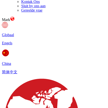
Kontak Ons
Sluit by ons aan
Gereelde vrae
Mark
Globaal
Engels
China
简体中文