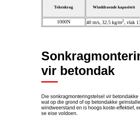
Tekenkrag
Winddraende kapasiteit
2
1000N
40 m/s, 32.5 kg/m
, vlak 1
Sonkragmonterin
vir betondak
Die sonkragmonteringstelsel vir betondakke i
wat op die grond of op betondakke geïnstallee
windweerstand en is hoogs koste-effektief, e
se eise voldoen.