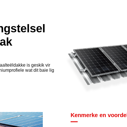
gstelsel
dak
aalteëldakke is geskik vir
niumprofiele wat dit baie lig
Kenmerke en voorde