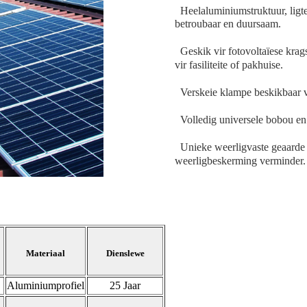
Heelaluminiumstruktuur, ligt
betroubaar en duursaam.
Geskik vir fotovoltaïese krags
vir fasiliteite of pakhuise.
Verskeie klampe beskikbaar vir
Volledig universele bobou e
Unieke weerligvaste geaarde 
weerligbeskerming verminder.
Materiaal
Dienslewe
Aluminiumprofiel
25 Jaar