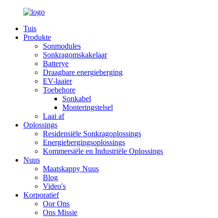
Tuis
Produkte
Sonmodules
Sonkragomskakelaar
Batterye
Draagbare energieberging
EV-laaier
Toebehore
Sonkabel
Monteringstelsel
Laai af
Oplossings
Residensiële Sonkragoplossings
Energiebergingsoplossings
Kommersiële en Industriële Oplossings
Nuus
Maatskappy Nuus
Blog
Video's
Korporatief
Oor Ons
Ons Missie