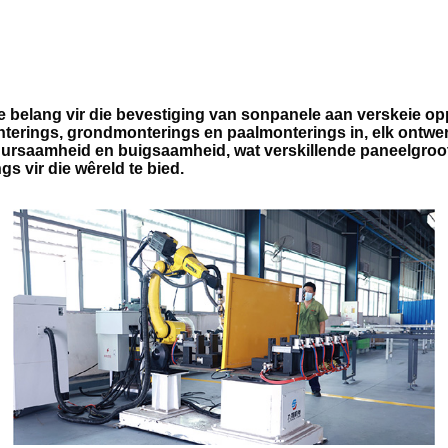
 belang vir die bevestiging van sonpanele aan verskeie oppe
kmonterings, grondmonterings en paalmonterings in, elk ontw
rsaamheid en buigsaamheid, wat verskillende paneelgroot
s vir die wêreld te bied.