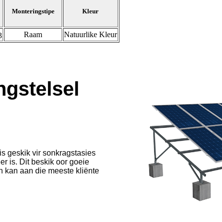
Monteringstipe
Kleur
Raam
Natuurlike Kleur
3
gstelsel
s geskik vir sonkragstasies
r is. Dit beskik oor goeie
n kan aan die meeste kliënte