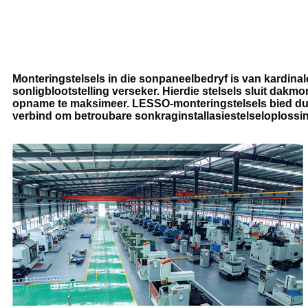
Monteringstelsels in die sonpaneelbedryf is van kardinale
sonligblootstelling verseker. Hierdie stelsels sluit da
opname te maksimeer. LESSO-monteringstelsels bied duu
verbind om betroubare sonkraginstallasiestelseloplossing