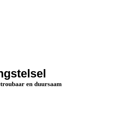
gstelsel
betroubaar en duursaam