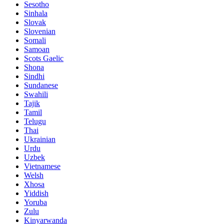
Sesotho
Sinhala
Slovak
Slovenian
Somali
Samoan
Scots Gaelic
Shona
Sindhi
Sundanese
Swahili
Tajik
Tamil
Telugu
Thai
Ukrainian
Urdu
Uzbek
Vietnamese
Welsh
Xhosa
Yiddish
Yoruba
Zulu
Kinyarwanda