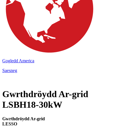
Gogledd America
Saesneg
Gwrthdröydd Ar-grid
LSBH18-30kW
Gwrthdröydd Ar-grid
LESSO