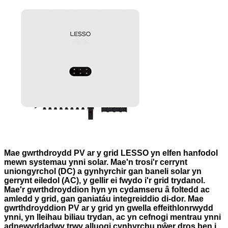
Mae gwrthdroydd PV ar y grid LESSO yn elfen hanfodol
mewn systemau ynni solar. Mae'n trosi'r cerrynt
uniongyrchol (DC) a gynhyrchir gan baneli solar yn
gerrynt eiledol (AC), y gellir ei fwydo i'r grid trydanol.
Mae'r gwrthdroyddion hyn yn cydamseru â foltedd ac
amledd y grid, gan ganiatáu integreiddio di-dor. Mae
gwrthdroyddion PV ar y grid yn gwella effeithlonrwydd
ynni, yn lleihau biliau trydan, ac yn cefnogi mentrau ynni
adnewyddadwy trwy alluogi cynhyrchu pŵer dros ben i