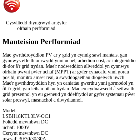
Cysylltedd rhyngrwyd ar gyfer
olrhain perfformiad
Manteision Perfformiad
Mae gwrthdroyddion PV ar y grid yn cynnig sawl mantais, gan
gynnwys effeithlonrwydd ynni uchel, arbedion cost, ac integreiddio
di-dor â'r grid trydan. Mae'r nodweddion allweddol yn cynnwys
olrhain pwynt pŵer uchaf (MPPT) ar gyfer cynaeafu ynni gorau
posibl, monitro amser real, a swyddogaethau diogelwch uwch.
Mae'r gwrthdroyddion hyn yn caniatáu gwerthu ynni gormodol yn
ôl i'r grid, gan leihau biliau trydan. Mae eu cydnawsedd â seilwaith
grid presennol yn eu gwneud yn ddelfrydol ar gyfer systemau pŵer
solar preswyl, masnachol a diwydiannol.
Model:
LSBH18KTL3LV-OC1
Foltedd mewnbwn DC
uchaf: 1000V
Cerrynt mewnbwn DC
mwyaf: 30/30/30/30A