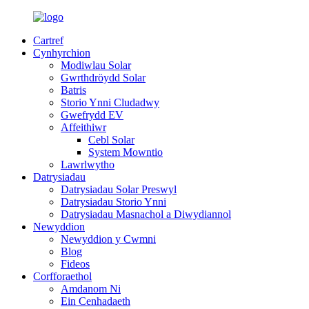
Cartref
Cynhyrchion
Modiwlau Solar
Gwrthdröydd Solar
Batris
Storio Ynni Cludadwy
Gwefrydd EV
Affeithiwr
Cebl Solar
System Mowntio
Lawrlwytho
Datrysiadau
Datrysiadau Solar Preswyl
Datrysiadau Storio Ynni
Datrysiadau Masnachol a Diwydiannol
Newyddion
Newyddion y Cwmni
Blog
Fideos
Corfforaethol
Amdanom Ni
Ein Cenhadaeth