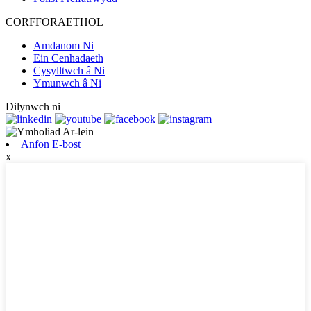
CORFFORAETHOL
Amdanom Ni
Ein Cenhadaeth
Cysylltwch â Ni
Ymunwch â Ni
Dilynwch ni
Anfon E-bost
x