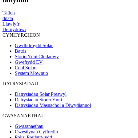
Taflen
ddata
Llawlyfr
Defnyddiwr
CYNHYRCHION
Gwrthdröydd Solar
Batris
Storio Ynni Cludadwy
Gwefrydd EV
Cebl Solar
System Mowntio
DATRYSIADAU
Datrysiadau Solar Preswyl
Datrysiadau Storio Ynni
Datrysiadau Masnachol a Diwydiannol
GWASANAETHAU
Gwasanaethau
Cwestiynau Cyffredin
Polisi Preifatrwydd