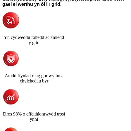
gael ei werthu yn ôl i'r grid.
Yn cydweddu foltedd ac amledd
y grid
Amddiffyniad rhag gorlwytho a
chylchedau byr
Dros 98% o effeithlonrwydd trosi
ynni