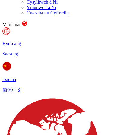
Cysylltwch â Ni
Ymunwch â Ni
Cwestiynau Cyffredin
Marchnad
Byd-eang
Saesneg
Tsieina
简体中文