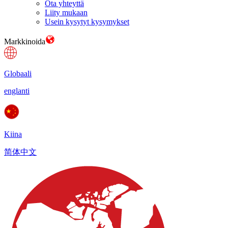
Ota yhteyttä
Liity mukaan
Usein kysytyt kysymykset
Markkinoida
Globaali
englanti
Kiina
简体中文