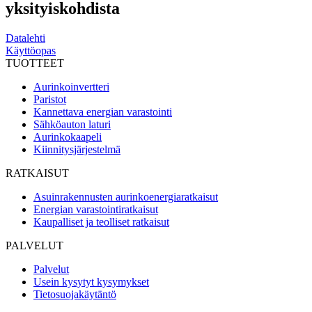
yksityiskohdista
Datalehti
Käyttöopas
TUOTTEET
Aurinkoinvertteri
Paristot
Kannettava energian varastointi
Sähköauton laturi
Aurinkokaapeli
Kiinnitysjärjestelmä
RATKAISUT
Asuinrakennusten aurinkoenergiaratkaisut
Energian varastointiratkaisut
Kaupalliset ja teolliset ratkaisut
PALVELUT
Palvelut
Usein kysytyt kysymykset
Tietosuojakäytäntö