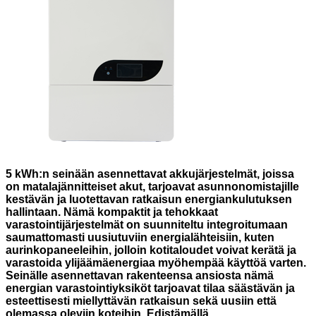
5 kWh:n seinään asennettavat akkujärjestelmät, joissa
on matalajännitteiset akut, tarjoavat asunnonomistajille
kestävän ja luotettavan ratkaisun energiankulutuksen
hallintaan. Nämä kompaktit ja tehokkaat
varastointijärjestelmät on suunniteltu integroitumaan
saumattomasti uusiutuviin energialähteisiin, kuten
aurinkopaneeleihin, jolloin kotitaloudet voivat kerätä ja
varastoida ylijäämäenergiaa myöhempää käyttöä varten.
Seinälle asennettavan rakenteensa ansiosta nämä
energian varastointiyksiköt tarjoavat tilaa säästävän ja
esteettisesti miellyttävän ratkaisun sekä uusiin että
olemassa oleviin koteihin. Edistämällä