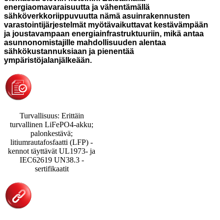
energiaomavaraisuutta ja vähentämällä
sähköverkkoriippuvuutta nämä asuinrakennusten
varastointijärjestelmät myötävaikuttavat kestävämpään
ja joustavampaan energiainfrastruktuuriin, mikä antaa
asunnonomistajille mahdollisuuden alentaa
sähkökustannuksiaan ja pienentää
ympäristöjalanjälkeään.
Turvallisuus: Erittäin
turvallinen LiFePO4-akku;
palonkestävä;
litiumrautafosfaatti (LFP) -
kennot täyttävät UL1973- ja
IEC62619 UN38.3 -
sertifikaatit