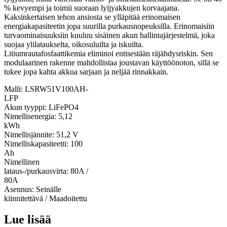
% kevyempi ja toimii suoraan lyijyakkujen korvaajana.
Kaksinkertaisen tehon ansiosta se ylläpitää erinomaisen
energiakapasiteetin jopa suurilla purkausnopeuksilla. Erinomaisiin
turvaominaisuuksiin kuuluu sisäinen akun hallintajärjestelmä, joka
suojaa ylilataukselta, oikosuluilta ja iskuilta.
Litiumrautafosfaattikemia eliminoi entisestään räjähdysriskin. Sen
modulaarinen rakenne mahdollistaa joustavan käyttöönoton, sillä se
tukee jopa kahta akkua sarjaan ja neljää rinnakkain.
Malli: LSRW51V100AH-
LFP
Akun tyyppi: LiFePO4
Nimellisenergia: 5,12
kWh
Nimellisjännite: 51,2 V
Nimelliskapasiteetti: 100
Ah
Nimellinen
lataus-/purkausvirta: 80A /
80A
Asennus: Seinälle
kiinnitettävä / Maadoitettu
Lue lisää