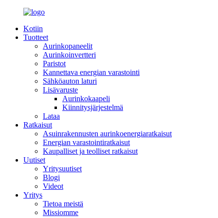
Kotiin
Tuotteet
Aurinkopaneelit
Aurinkoinvertteri
Paristot
Kannettava energian varastointi
Sähköauton laturi
Lisävaruste
Aurinkokaapeli
Kiinnitysjärjestelmä
Lataa
Ratkaisut
Asuinrakennusten aurinkoenergiaratkaisut
Energian varastointiratkaisut
Kaupalliset ja teolliset ratkaisut
Uutiset
Yritysuutiset
Blogi
Videot
Yritys
Tietoa meistä
Missiomme