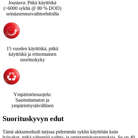
Joustava: Pitkä käyttöikä
(>6000 sykliä @ 80 % DOD)
seinäasennusvaihtoehdoilla
15 vuoden käyttöikä, pitkä
käyttöikä ja erinomainen
suorituskyky
Ympäristönsuojelu:
Saastuttamaton ja
ympäristöystävällinen
Suorituskyvyn edut
Tämä akkumoduuli tarjoaa pidemmän syklin käyttöiän kuin
lyijyakut, mikä vähentää vaihto- ja omistamiskustannuksia. Se on 40