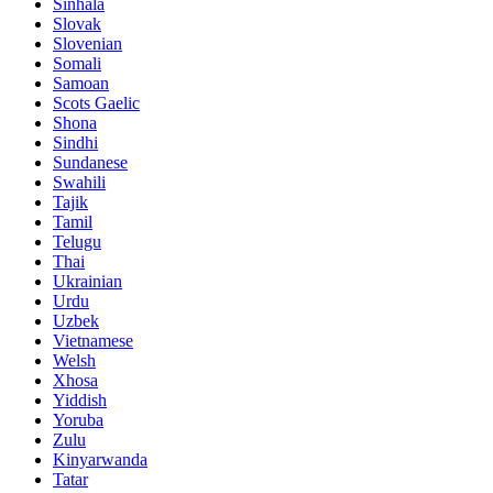
Sinhala
Slovak
Slovenian
Somali
Samoan
Scots Gaelic
Shona
Sindhi
Sundanese
Swahili
Tajik
Tamil
Telugu
Thai
Ukrainian
Urdu
Uzbek
Vietnamese
Welsh
Xhosa
Yiddish
Yoruba
Zulu
Kinyarwanda
Tatar