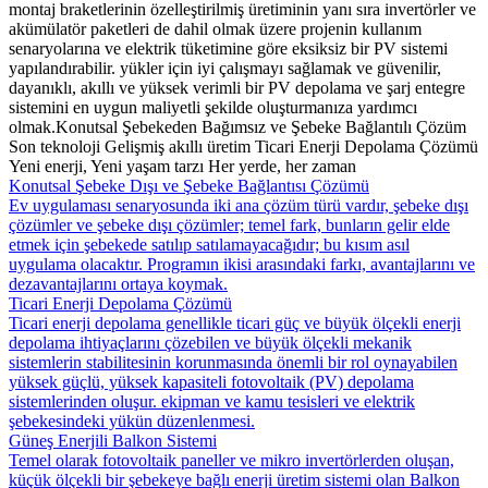
montaj braketlerinin özelleştirilmiş üretiminin yanı sıra invertörler ve
akümülatör paketleri de dahil olmak üzere projenin kullanım
senaryolarına ve elektrik tüketimine göre eksiksiz bir PV sistemi
yapılandırabilir. yükler için iyi çalışmayı sağlamak ve güvenilir,
dayanıklı, akıllı ve yüksek verimli bir PV depolama ve şarj entegre
sistemini en uygun maliyetli şekilde oluşturmanıza yardımcı
olmak.Konutsal Şebekeden Bağımsız ve Şebeke Bağlantılı Çözüm
Son teknoloji Gelişmiş akıllı üretim Ticari Enerji Depolama Çözümü
Yeni enerji, Yeni yaşam tarzı Her yerde, her zaman
Konutsal Şebeke Dışı ve Şebeke Bağlantısı Çözümü
Ev uygulaması senaryosunda iki ana çözüm türü vardır, şebeke dışı
çözümler ve şebeke dışı çözümler; temel fark, bunların gelir elde
etmek için şebekede satılıp satılamayacağıdır; bu kısım asıl
uygulama olacaktır. Programın ikisi arasındaki farkı, avantajlarını ve
dezavantajlarını ortaya koymak.
Ticari Enerji Depolama Çözümü
Ticari enerji depolama genellikle ticari güç ve büyük ölçekli enerji
depolama ihtiyaçlarını çözebilen ve büyük ölçekli mekanik
sistemlerin stabilitesinin korunmasında önemli bir rol oynayabilen
yüksek güçlü, yüksek kapasiteli fotovoltaik (PV) depolama
sistemlerinden oluşur. ekipman ve kamu tesisleri ve elektrik
şebekesindeki yükün düzenlenmesi.
Güneş Enerjili Balkon Sistemi
Temel olarak fotovoltaik paneller ve mikro invertörlerden oluşan,
küçük ölçekli bir şebekeye bağlı enerji üretim sistemi olan Balkon