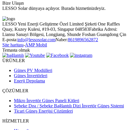
Bize Ulaşın
LESSO Solar dünyaya açılıyor.
Burada hizmetinizdeyiz.
Bize Ulaşın
LESSO Yeni Enerji Geliştirme Özel Limited Şirketi
One Raffles
Quay, Kuzey Kulesi, #19-03, Singapur 048583
Fabrika Adresi:
Liansu Sanayi Bölgesi, Longjiang, Shunde Foshan Guangdong Çin
E-posta:
info@lessosolar.com
Naber:
8619896562872
Site haritası
-
AMP Mobil
Temasta olmak
ÜRÜNLER
Güneş PV Modülleri
Güneş İnvertörleri
Enerji Depolama
ÇÖZÜMLER
Mikro İnvertör Güneş Paneli Kitleri
Şebeke Dışı / Şebeke Bağlantılı Dizi İnvertör Güneş Sistemi
Ticari Güneş Enerjisi Çözümleri
HİZMETLER