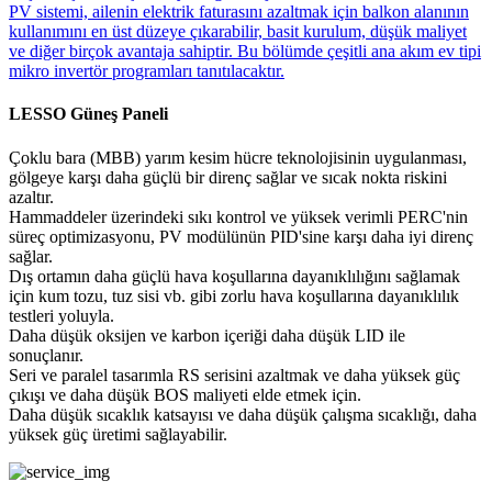
PV sistemi, ailenin elektrik faturasını azaltmak için balkon alanının
kullanımını en üst düzeye çıkarabilir, basit kurulum, düşük maliyet
ve diğer birçok avantaja sahiptir. Bu bölümde çeşitli ana akım ev tipi
mikro invertör programları tanıtılacaktır.
LESSO Güneş Paneli
Çoklu bara (MBB) yarım kesim hücre teknolojisinin uygulanması,
gölgeye karşı daha güçlü bir direnç sağlar ve sıcak nokta riskini
azaltır.
Hammaddeler üzerindeki sıkı kontrol ve yüksek verimli PERC'nin
süreç optimizasyonu, PV modülünün PID'sine karşı daha iyi direnç
sağlar.
Dış ortamın daha güçlü hava koşullarına dayanıklılığını sağlamak
için kum tozu, tuz sisi vb. gibi zorlu hava koşullarına dayanıklılık
testleri yoluyla.
Daha düşük oksijen ve karbon içeriği daha düşük LID ile
sonuçlanır.
Seri ve paralel tasarımla RS serisini azaltmak ve daha yüksek güç
çıkışı ve daha düşük BOS maliyeti elde etmek için.
Daha düşük sıcaklık katsayısı ve daha düşük çalışma sıcaklığı, daha
yüksek güç üretimi sağlayabilir.